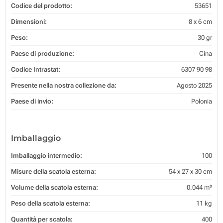
Codice del prodotto:
53651
Dimensioni:
8 x 6 cm
Peso:
30 gr
Paese di produzione:
Cina
Codice Intrastat:
6307 90 98
Presente nella nostra collezione da:
Agosto 2025
Paese di invio:
Polonia
Imballaggio
Imballaggio intermedio:
100
Misure della scatola esterna:
54 x 27 x 30 cm
Volume della scatola esterna:
0.044 m³
Peso della scatola esterna:
11 kg
Quantità per scatola:
400