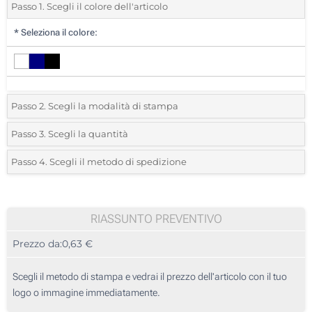
Passo 1. Scegli il colore dell'articolo
*
Seleziona il colore:
Passo 2. Scegli la modalità di stampa
*
Seleziona la posizione di stampa e il colore del vostro logo:
Passo 3. Scegli la quantità
*
Quantità desiderata:
Passo 4. Scegli il metodo di spedizione
1 Colore (Sull'etichetta)
Unità
Standard
Prezzo/unità
2 Colori (Sull'etichetta)
25
RIASSUNTO PREVENTIVO
3 Colori (Sull'etichetta)
Prezzo da:
0,63 €
50
4 Colori (Sull'etichetta)
125
Scegli il metodo di stampa e vedrai il prezzo dell'articolo con il tuo
Transfer digitale full color (Sull'etichetta)
logo o immagine immediatamente.
250