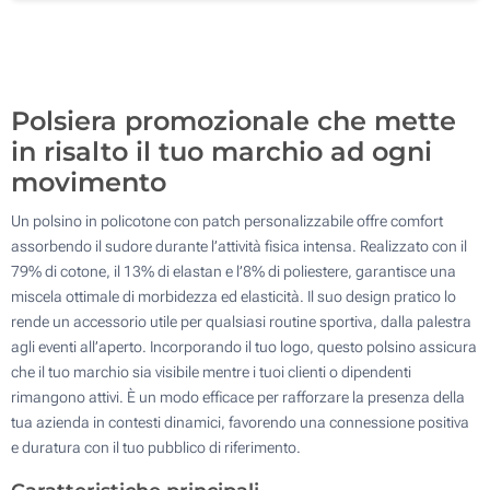
Ricamo (Sull'etichetta)
500
Senza stampa
Aggiorna
Quantità desiderata :
Polsiera promozionale che mette
in risalto il tuo marchio ad ogni
movimento
Un polsino in policotone con patch personalizzabile offre comfort
assorbendo il sudore durante l’attività fisica intensa. Realizzato con il
79% di cotone, il 13% di elastan e l’8% di poliestere, garantisce una
miscela ottimale di morbidezza ed elasticità. Il suo design pratico lo
rende un accessorio utile per qualsiasi routine sportiva, dalla palestra
agli eventi all’aperto. Incorporando il tuo logo, questo polsino assicura
che il tuo marchio sia visibile mentre i tuoi clienti o dipendenti
rimangono attivi. È un modo efficace per rafforzare la presenza della
tua azienda in contesti dinamici, favorendo una connessione positiva
e duratura con il tuo pubblico di riferimento.