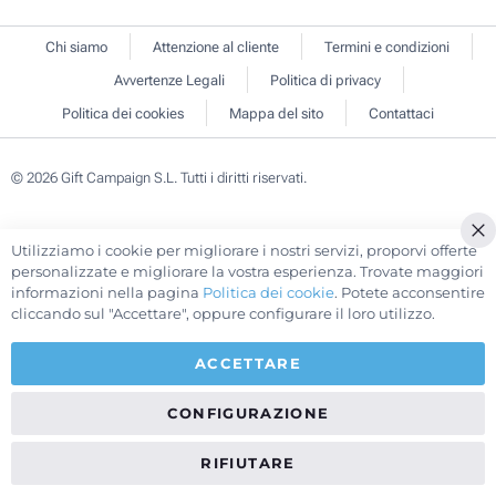
Chi siamo
Attenzione al cliente
Termini e condizioni
Avvertenze Legali
Politica di privacy
Politica dei cookies
Mappa del sito
Contattaci
© 2026 Gift Campaign S.L. Tutti i diritti riservati.
Utilizziamo i cookie per migliorare i nostri servizi, proporvi offerte
Cl
personalizzate e migliorare la vostra esperienza. Trovate maggiori
Co
informazioni nella pagina
Politica dei cookie
. Potete acconsentire
Ba
cliccando sul "Accettare", oppure configurare il loro utilizzo.
ACCETTARE
CONFIGURAZIONE
RIFIUTARE