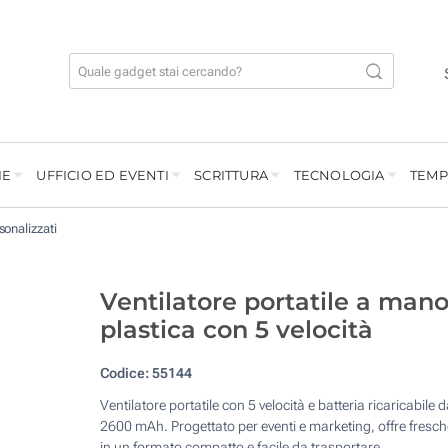
IE
UFFICIO ED EVENTI
SCRITTURA
TECNOLOGIA
TEMP
sonalizzati
Ventilatore portatile a mano
plastica con 5 velocità
Codice:
55144
Ventilatore portatile con 5 velocità e batteria ricaricabile d
2600 mAh. Progettato per eventi e marketing, offre fresc
in un formato compatto e facile da trasportare.