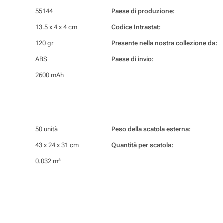
55144
Paese di produzione:
13.5 x 4 x 4 cm
Codice Intrastat:
120 gr
Presente nella nostra collezione da:
ABS
Paese di invio:
2600 mAh
50 unità
Peso della scatola esterna:
43 x 24 x 31 cm
Quantità per scatola:
0.032 m³