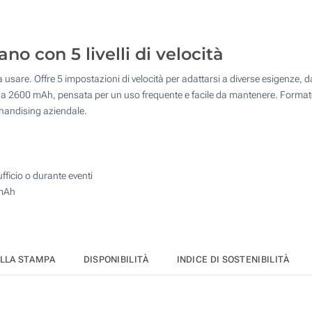
25
Etichetta digitale full color (Su un lato)
50
no con 5 livelli di velocità
Senza stampa
100
da usare. Offre 5 impostazioni di velocità per adattarsi a diverse esigenze, 
Quantità desiderata :
bile da 2600 mAh, pensata per un uso frequente e facile da mantenere. Format
Aggiorna
chandising aziendale.
fficio o durante eventi
 mAh
ELLA STAMPA
DISPONIBILITÀ
INDICE DI SOSTENIBILITÀ