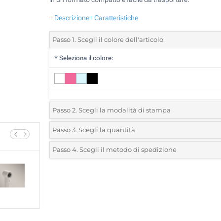
+ Descrizione
+ Caratteristiche
Passo 1. Scegli il colore dell'articolo
*
Seleziona il colore:
Passo 2. Scegli la modalità di stampa
*
Seleziona la posizione di stampa e il colore del vostro l
Passo 3. Scegli la quantità
*
Quantità desiderata:
Passo 4. Scegli il metodo di spedizione
1 Colore (Su un lato)
Unità
Standard
Prezzo/unità
2 Colori (Su un lato)
5
3 Colori (Su un lato)
10
4 Colori (Su un lato)