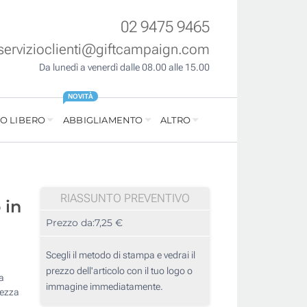
02 9475 9465
servizioclienti@giftcampaign.com
Da lunedì a venerdì dalle 08.00 alle 15.00
NOVITÀ
O LIBERO
ABBIGLIAMENTO
ALTRO
RIASSUNTO PREVENTIVO
 in
Prezzo da:
7,25 €
Scegli il metodo di stampa e vedrai il
prezzo dell'articolo con il tuo logo o
a
immagine immediatamente.
hezza