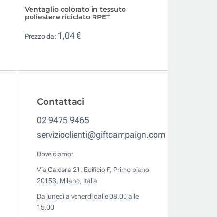
Ventaglio colorato in tessuto
Ventaglio pubblici
poliestere riciclato RPET
in ABS
1,04 €
0,39 €
Prezzo da:
Prezzo da:
Contattaci
02 9475 9465
servizioclienti@giftcampaign.com
Dove siamo:
Via Caldera 21, Edificio F, Primo piano
20153, Milano, Italia
Da lunedì a venerdì dalle 08.00 alle
15.00