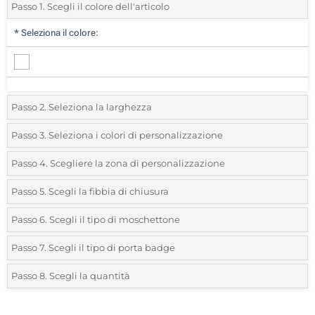
Passo 1. Scegli il colore dell'articolo
*
Seleziona il colore:
Passo 2. Seleziona la larghezza
*
Seleziona la larghezza del collare:
Passo 3. Seleziona i colori di personalizzazione
*
Seleziona la posizione di stampa e il colore del vostro logo:
Passo 4. Scegliere la zona di personalizzazione
15mm
*
Dove vuoi stampare il tuo logo?:
Passo 5. Scegli la fibbia di chiusura
Stampa a 1 Colore
*
Facci sapere se vuoi includere una fibbia:
Passo 6. Scegli il tipo di moschettone
Stampa a 2 Colori
1 lato
Passo 7. Scegli il tipo di porta badge
Moschettone di metallo standard
Stampa a 3 Colori
Senza fibbia
Passo 8. Scegli la quantità
Senza porta badge
Stampa a 4 Colori
*
Quantità desiderata: