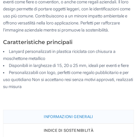
eventi come fiere o convention, o anche come regali aziendali. Il loro
design permette di portare oggetti leggeri, con le identificazioni come
uso più comune. Contribuiscono a un minore impatto ambientale e
offrono versatilità nella loro applicazione. Perfetti per rafforzare
Moschettone coccodrillo
l’immagine aziendale mentre si promuove la sostenibilità.
8.7 x 5.3 cm
Caratteristiche principali
Lanyard personalizzati in plastica riciclata con chiusura a
moschettone metallico
Disponibili in larghezze di 15, 20 o 25 mm, ideali per eventi e fiere
Personalizzabili con logo, perfetti come regalo pubblicitario e per
Moschettone combi
uso quotidiano Non si accettano resi senza motivi approvati, realizzati
5.3 x 8.5 cm
su misura
INFORMAZIONI GENERALI
Clip estensibile
INDICE DI SOSTENIBILITÀ