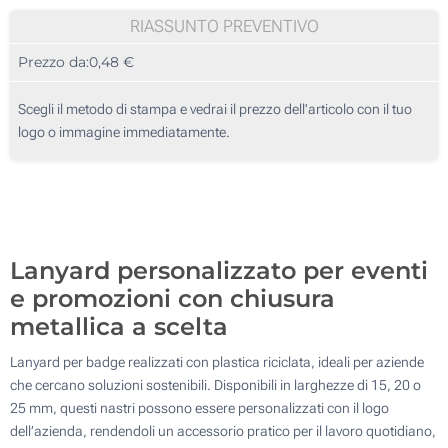
Senza Stampa
100
RIASSUNTO PREVENTIVO
Prezzo da:
0,48 €
200
Moschettone ovale di metallo
20mm
500
9.4 x 6.1 cm
Scegli il metodo di stampa e vedrai il prezzo dell'articolo con il tuo
logo o immagine immediatamente.
1000
2000
Moschettone ovale nero in metallo
Aggiorna
Quantità desiderata :
10.6 x 6.7 cm
Lanyard personalizzato per eventi
2 lato
e promozioni con chiusura
Con fibbia
metallica a scelta
Lanyard per badge realizzati con plastica riciclata, ideali per aziende
25mm
Moschettone clip
che cercano soluzioni sostenibili. Disponibili in larghezze di 15, 20 o
25 mm, questi nastri possono essere personalizzati con il logo
10.1 x 15.5 cm
dell’azienda, rendendoli un accessorio pratico per il lavoro quotidiano,