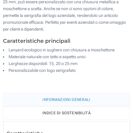
25 mm, può essere personalizzato con una chiusura metallica a
moschettone a scelta. Anche se non ci sono opzioni di colore,
permette la serigrafia del logo aziendale, rendendolo un articolo
promozionale efficace. Perfetto per eventi aziendali o come omaggio
Moschettone coccodrillo
per clienti e dipendenti.
8.7 x 5.3 cm
Caratteristiche principali
Lanyard ecologico in sughero con chiusura a moschettone
Materiale naturale con tatto e aspetto unici
Larghezze disponibili: 15, 20 o 25 mm
Personalizzabile con logo serigrafato
Moschettone combi
5.3 x 8.5 cm
INFORMAZIONI GENERALI
INDICE DI SOSTENIBILITÀ
Clip estensibile