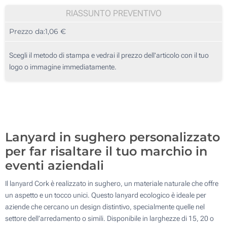
Senza Stampa
100
RIASSUNTO PREVENTIVO
Prezzo da:
1,06 €
200
Moschettone ovale di metallo
20mm
500
9.4 x 6.1 cm
Scegli il metodo di stampa e vedrai il prezzo dell'articolo con il tuo
logo o immagine immediatamente.
1000
2000
Moschettone ovale nero in metallo
Aggiorna
Quantità desiderata :
10.6 x 6.7 cm
Lanyard in sughero personalizzato
2 lato
per far risaltare il tuo marchio in
Con fibbia
eventi aziendali
Il lanyard Cork è realizzato in sughero, un materiale naturale che offre
25mm
Moschettone clip
un aspetto e un tocco unici. Questo lanyard ecologico è ideale per
aziende che cercano un design distintivo, specialmente quelle nel
10.1 x 15.5 cm
settore dell’arredamento o simili. Disponibile in larghezze di 15, 20 o