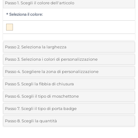
Passo 1. Scegli il colore dell'articolo
*
Seleziona il colore:
Passo 2. Seleziona la larghezza
*
Seleziona la larghezza del collare:
Passo 3. Seleziona i colori di personalizzazione
*
Seleziona la posizione di stampa e il colore del vostro logo:
Passo 4. Scegliere la zona di personalizzazione
15mm
*
Dove vuoi stampare il tuo logo?:
Passo 5. Scegli la fibbia di chiusura
Stampa a 1 Colore
*
Facci sapere se vuoi includere una fibbia:
Passo 6. Scegli il tipo di moschettone
Stampa a 2 Colori
1 lato
Passo 7. Scegli il tipo di porta badge
Moschettone di metallo standard
Stampa a 3 Colori
Senza fibbia
Passo 8. Scegli la quantità
Senza porta badge
Stampa a 4 Colori
*
Quantità desiderata: