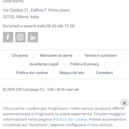
Dove siamo:
Via Caldera 21, Edificio F, Primo piano
20153, Milano, Italia
Da lunedì a venerdì dalle 08.00 alle 15.00
Chi siamo
Attenzione al cliente
Termini e condizioni
Avvertenze Legali
Politica di privacy
Politica dei cookies
Mappa del sito
Contattaci
© 2026 Gift Campaign S.L. Tutti i diritti riservati.
Utilizziamo i cookie per migliorare i nostri servizi, proporvi offerte
Cl
personalizzate e migliorare la vostra esperienza. Trovate maggiori
Co
informazioni nella pagina
Politica dei cookie
. Potete acconsentire
Ba
cliccando sul "Accettare", oppure configurare il loro utilizzo.