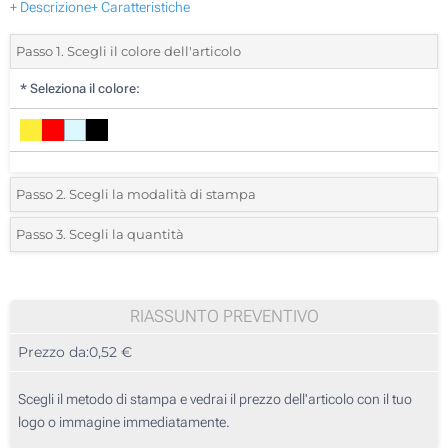
+ Descrizione
+ Caratteristiche
Passo 1. Scegli il colore dell'articolo
*
Seleziona il colore:
Passo 2. Scegli la modalità di stampa
*
Seleziona la posizione di stampa e il colore del vostro logo:
Passo 3. Scegli la quantità
*
Quantità desiderata:
Stampa a 1 Colore
250
RIASSUNTO PREVENTIVO
Prezzo da:
0,52 €
500
1250
Scegli il metodo di stampa e vedrai il prezzo dell'articolo con il tuo
logo o immagine immediatamente.
2500