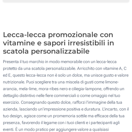
20000
Aggiorna
Quantità desiderata :
Lecca-lecca promozionale con
vitamine e sapori irresistibili in
scatola personalizzabile
Presenta il tuo marchio in modo memorabile con un lecca-lecca
protetto da una scatola personalizzabile. Arricchito con vitamine A, C
ed E, questo lecca-lecca non è solo un dolce, ma unisce gusto e valore
nutrizionale. Puoi scegliere tra una miscela di gusti come limone-
arancia, mela-lime, mora-ribes nero e ciliegia-lampone, offrendo un
dettaglio distintivo nelle fiere commerciali o come omaggio nel tuo
esercizio. Consegnando questo dolce, rafforzi l'immagine della tua
azienda, lasciando un'impressione positiva e duratura. L'incarto, con il
tuo design, agisce come un promemoria sottile ma efficace della tua
presenza, favorendo il legame con i tuoi clienti e i partecipanti agli
eventi. È un modo pratico per aggiungere valore a qualsiasi