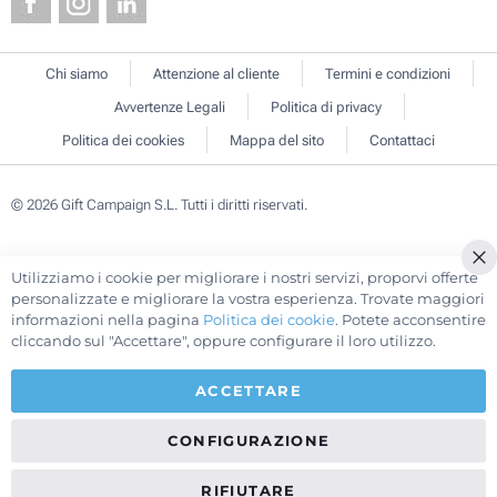
Chi siamo
Attenzione al cliente
Termini e condizioni
Avvertenze Legali
Politica di privacy
Politica dei cookies
Mappa del sito
Contattaci
© 2026 Gift Campaign S.L. Tutti i diritti riservati.
Utilizziamo i cookie per migliorare i nostri servizi, proporvi offerte
Cl
personalizzate e migliorare la vostra esperienza. Trovate maggiori
Co
informazioni nella pagina
Politica dei cookie
. Potete acconsentire
Ba
cliccando sul "Accettare", oppure configurare il loro utilizzo.
ACCETTARE
CONFIGURAZIONE
RIFIUTARE