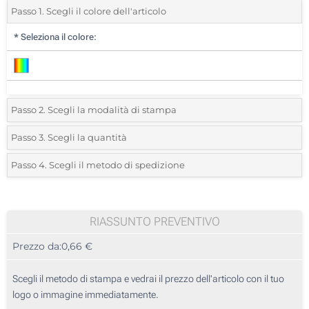
Passo 1. Scegli il colore dell'articolo
*
Seleziona il colore:
Passo 2. Scegli la modalità di stampa
*
Seleziona la posizione di stampa e il colore del vostro logo:
Passo 3. Scegli la quantità
*
Quantità desiderata:
Passo 4. Scegli il metodo di spedizione
Full color (Sulla confezione)
Unità
Standard
Prezzo/unità
1000
RIASSUNTO PREVENTIVO
Prezzo da:
0,66 €
2000
5000
Scegli il metodo di stampa e vedrai il prezzo dell'articolo con il tuo
logo o immagine immediatamente.
10000