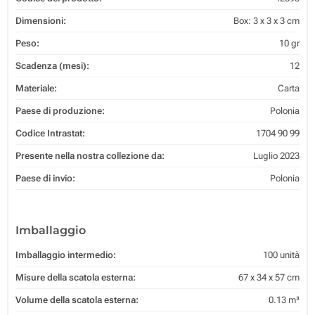
Dimensioni:
Box: 3 x 3 x 3 cm
Peso:
10 gr
Scadenza (mesi):
12
Materiale:
Carta
Paese di produzione:
Polonia
Codice Intrastat:
1704 90 99
Presente nella nostra collezione da:
Luglio 2023
Paese di invio:
Polonia
Imballaggio
Imballaggio intermedio:
100 unità
Misure della scatola esterna:
67 x 34 x 57 cm
Volume della scatola esterna:
0.13 m³