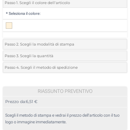
Passo 1. Scegli il colore dell'articolo
*
Seleziona il colore:
Passo 2. Scegli la modalità di stampa
*
Seleziona la posizione di stampa e il colore del vostro logo:
Passo 3. Scegli la quantità
*
Quantità desiderata:
Passo 4. Scegli il metodo di spedizione
Full color (Sul coperchio)
Unità
Standard
Prezzo/unità
50
RIASSUNTO PREVENTIVO
Prezzo da:
6,51 €
100
250
Scegli il metodo di stampa e vedrai il prezzo dell'articolo con il tuo
logo o immagine immediatamente.
500