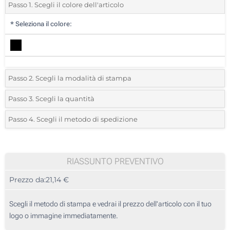
Passo 1. Scegli il colore dell'articolo
*
Seleziona il colore:
Passo 2. Scegli la modalità di stampa
*
Seleziona la posizione di stampa e il colore del vostro logo:
Passo 3. Scegli la quantità
*
Quantità desiderata:
Passo 4. Scegli il metodo di spedizione
Full color (Sull'etichetta)
Unità
Standard
Prezzo/unità
50
RIASSUNTO PREVENTIVO
Prezzo da:
21,14 €
100
250
Scegli il metodo di stampa e vedrai il prezzo dell'articolo con il tuo
logo o immagine immediatamente.
500