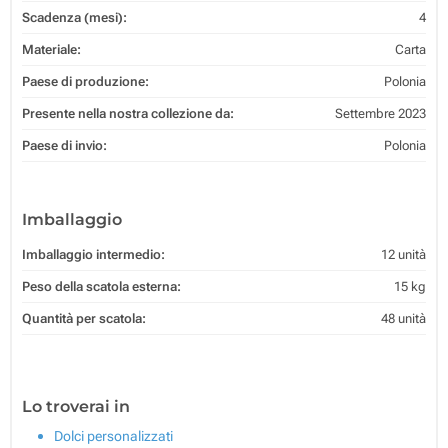
Scadenza (mesi):
4
Materiale:
Carta
Paese di produzione:
Polonia
Presente nella nostra collezione da:
Settembre 2023
Paese di invio:
Polonia
Imballaggio
Imballaggio intermedio:
12 unità
Peso della scatola esterna:
15 kg
Quantità per scatola:
48 unità
Lo troverai in
Dolci personalizzati