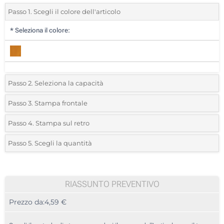
Passo 1. Scegli il colore dell'articolo
*
Seleziona il colore:
Passo 2. Seleziona la capacità
8 GB
Passo 3. Stampa frontale
*
Seleziona la tecnica di personalizzazione e il numero di colori per il
16 GB
Passo 4. Stampa sul retro
tuo logo:
*
Seleziona la tecnica di personalizzazione e il numero di colori per il
32 GB
Passo 5. Scegli la quantità
tuo logo:
Serigrafia a 1 Colore
*
Quantità desiderata:
64 GB
Serigrafia a 1 Colore
Serigrafia a 2 Colori
100
RIASSUNTO PREVENTIVO
Serigrafia a 2 Colori
Serigrafia a 3 Colori
Prezzo da:
4,59 €
200
Serigrafia a 3 Colori
Serigrafia a 4 Colori
500