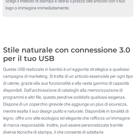
Scegli il metodo di stampa e vedrai il prezzo dell'articolo con il tuo
logo o immagine immediatamente.
Serigrafia a 4 Colori
1000
Incisione Laser
2000
Incisione Laser
Stampa Digitale
Aggiorna
Quantità desiderata :
Stampa Digitale
Senza Stampa
Stile naturale con connessione 3.0
Senza Stampa
per il tuo USB
Questa USB realizzata in bambù è un'aggiunta strategica a qualsiasi
campagna di marketing. Si tratta di un articolo essenziale per ogni tipo
di utente, grazie alla sua funzionalità e alla vasta gamma di capacità
disponibili. Dall'archiviazione di cataloghi alla memorizzazione di
programmi e altri file, questa pendrive soddisfa qualsiasi esigenza.
Dispone di un coperchio girevole che aggiunge un plus di sicurezza,
mentre esalta il suo design pulito e naturale. Disponibile in tonalità di
legno, offre uno stile ecologico ed elegante che rafforza un'immagine
di marca responsabile. Inoltre, può essere personalizzata tramite
diverse tecniche di stampa, il che consente di adattarla