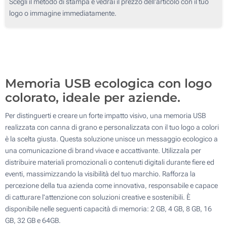
Scegli il metodo di stampa e vedrai il prezzo dell'articolo con il tuo
logo o immagine immediatamente.
Serigrafia a 4 Colori
1000
Stampa Digitale
2000
Stampa Digitale
Senza Stampa
Aggiorna
Quantità desiderata :
Senza Stampa
Memoria USB ecologica con logo
colorato, ideale per aziende.
Per distinguerti e creare un forte impatto visivo, una memoria USB
realizzata con canna di grano e personalizzata con il tuo logo a colori
è la scelta giusta. Questa soluzione unisce un messaggio ecologico a
una comunicazione di brand vivace e accattivante. Utilizzala per
distribuire materiali promozionali o contenuti digitali durante fiere ed
eventi, massimizzando la visibilità del tuo marchio. Rafforza la
percezione della tua azienda come innovativa, responsabile e capace
di catturare l'attenzione con soluzioni creative e sostenibili. È
disponibile nelle seguenti capacità di memoria: 2 GB, 4 GB, 8 GB, 16
GB, 32 GB e 64GB.