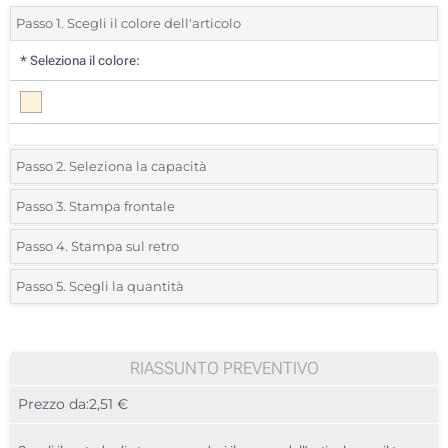
Passo 1. Scegli il colore dell'articolo
*
Seleziona il colore:
Passo 2. Seleziona la capacità
2 GB
Passo 3. Stampa frontale
*
Seleziona la tecnica di personalizzazione e il numero di colori per il
4 GB
Passo 4. Stampa sul retro
tuo logo:
*
Seleziona la tecnica di personalizzazione e il numero di colori per il
8 GB
Passo 5. Scegli la quantità
tuo logo:
Serigrafia a 1 Colore
*
Quantità desiderata:
16 GB
Serigrafia a 1 Colore
Serigrafia a 2 Colori
32 GB
100
RIASSUNTO PREVENTIVO
Serigrafia a 2 Colori
Serigrafia a 3 Colori
Prezzo da:
2,51 €
64 GB
200
Serigrafia a 3 Colori
Serigrafia a 4 Colori
500