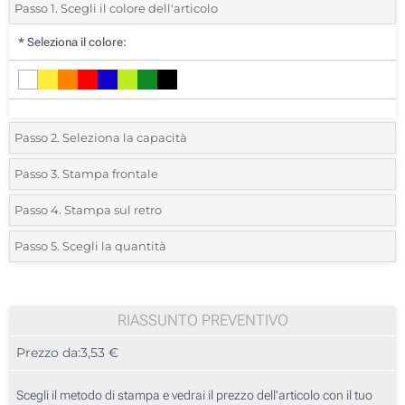
Passo 1. Scegli il colore dell'articolo
*
Seleziona il colore:
Passo 2. Seleziona la capacità
2 GB
Passo 3. Stampa frontale
*
Seleziona la tecnica di personalizzazione e il numero di colori per il
4 GB
Passo 4. Stampa sul retro
tuo logo:
*
Seleziona la tecnica di personalizzazione e il numero di colori per il
8 GB
Passo 5. Scegli la quantità
tuo logo:
Serigrafia a 1 Colore
*
Quantità desiderata:
16 GB
Serigrafia a 1 Colore
Serigrafia a 2 Colori
32 GB
100
RIASSUNTO PREVENTIVO
Serigrafia a 2 Colori
Serigrafia a 3 Colori
Prezzo da:
3,53 €
200
Serigrafia a 3 Colori
Serigrafia a 4 Colori
500
Scegli il metodo di stampa e vedrai il prezzo dell'articolo con il tuo