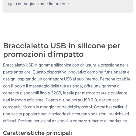
logo o immagine immediatamente.
Serigrafia a 4 Colori
1000
Incisione Laser
2000
Incisione Laser
Senza Stampa
Aggiorna
Quantità desiderata :
Senza Stampa
Braccialetto USB in silicone per
promozioni d'impatto
Braccialetto USB in gomma siliconica con chiusura a pressione nella
parte anteriore. Questo dispositivo innovativo combina funzionalità e
design, ospitando un connettore USB al suo interno. Personalizzabile
con il logo o il messaggio della tua azienda, offre una gamma di
capacità disponibili fino a 32GB, ideale per memorizzare e trasferire
dati in modo efficiente. Dotato di una porta USB 2.0, garantisce
compatibilità con la maggior parte dei dispositivi. Come bestseller, è
una scelta popolare per le aziende che cercano soluzioni pratiche ed
efficaci. Perfetto per eventi aziendali o come strumento di marketing.
Caratteristiche principali