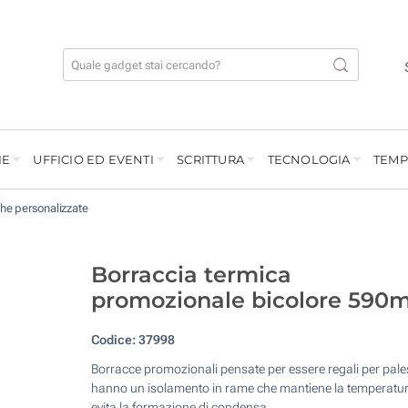
IE
UFFICIO ED EVENTI
SCRITTURA
TECNOLOGIA
TEMP
he personalizzate
Borraccia termica
promozionale bicolore 590m
Codice:
37998
Borracce promozionali pensate per essere regali per pale
hanno un isolamento in rame che mantiene la temperatu
evita la formazione di condensa.