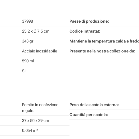
37998
Paese di produzione:
25.2 x Ø 7.5 cm
Codice Intrastat:
343 gr
Mantiene la temperatura calda e fred
Acciaio inossidabile
Presente nella nostra collezione da:
590 ml
Si
Fornito in confezione
Peso della scatola esterna:
regalo.
Quantità per scatola:
37 x 50 x 29 cm
0.054 m³