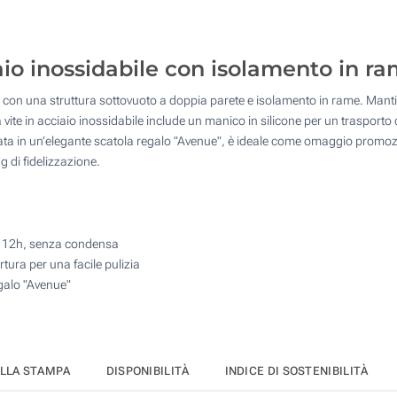
25
1 Colore (Stampa a 360°)
50
iaio inossidabile con isolamento in 
Stampa digitale full color (Stampa a 360°)
100
ta con una struttura sottovuoto a doppia parete e isolamento in rame. Manti
Quantità desiderata :
Incisione Laser (Su un lato)
ite in acciaio inossidabile include un manico in silicone per un trasporto c
Aggiorna
a in un’elegante scatola regalo "Avenue", è ideale come omaggio promozion
Senza stampa
g di fidelizzazione.
er 12h, senza condensa
tura per una facile pulizia
galo "Avenue"
ELLA STAMPA
DISPONIBILITÀ
INDICE DI SOSTENIBILITÀ