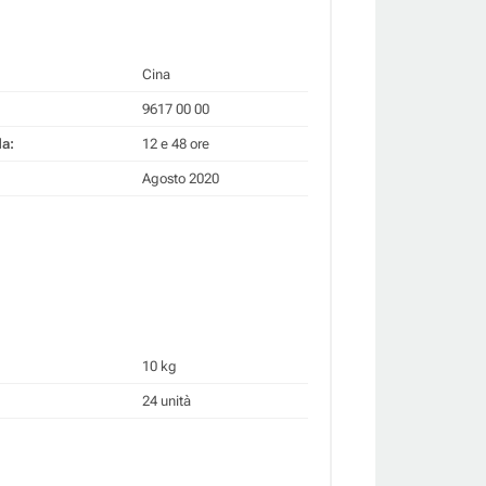
Cina
9617 00 00
da:
12 e 48 ore
Agosto 2020
10 kg
24 unità