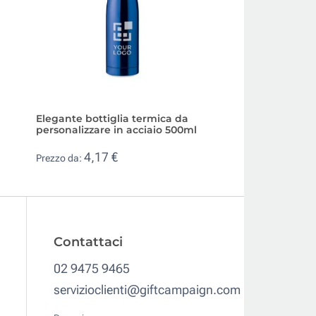
Elegante bottiglia termica da
Borraccia termica
personalizzare in acciaio 500ml
con manico da 7
4,17 €
6,18 €
Prezzo da:
Prezzo da:
Contattaci
02 9475 9465
servizioclienti@giftcampaign.com