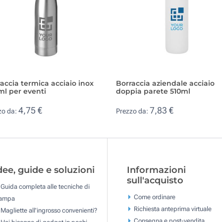
accia termica acciaio inox
Borraccia aziendale acciaio
l per eventi
doppia parete 510ml
4,75 €
7,83 €
zo da:
Prezzo da:
dee, guide e soluzioni
Informazioni
sull'acquisto
Guida completa alle tecniche di
Come ordinare
tampa
Richiesta anteprima virtuale
Magliette all'ingrosso convenienti?
Consegna e post-vendita
Hai bisogno di gadget in pochi