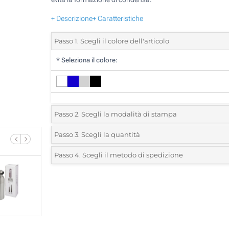
+ Descrizione
+ Caratteristiche
Passo 1. Scegli il colore dell'articolo
*
Seleziona il colore:
Passo 2. Scegli la modalità di stampa
*
Seleziona la posizione di stampa e il colore del vostro l
Passo 3. Scegli la quantità
*
Quantità desiderata:
Passo 4. Scegli il metodo di spedizione
1 Colore (Su un lato)
Unità
Standard
Prezzo/unità
2 Colori (Su un lato)
5
3 Colori (Su un lato)
10
4 Colori (Su un lato)