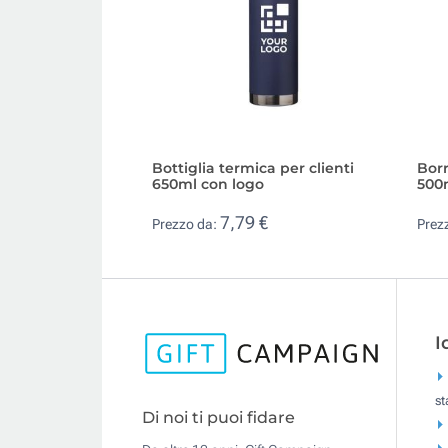
Bottiglia termica per clienti
Borr
650ml con logo
500m
7,79 €
Prezzo da:
Prez
I
s
Di noi ti puoi fidare