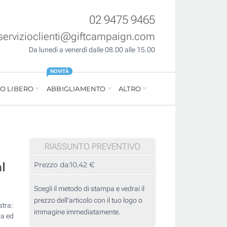
02 9475 9465
servizioclienti@giftcampaign.com
Da lunedì a venerdì dalle 08.00 alle 15.00
NOVITÀ
O LIBERO
ABBIGLIAMENTO
ALTRO
RIASSUNTO PREVENTIVO
l
Prezzo da:
10,42 €
Scegli il metodo di stampa e vedrai il
prezzo dell'articolo con il tuo logo o
stra:
immagine immediatamente.
ra ed