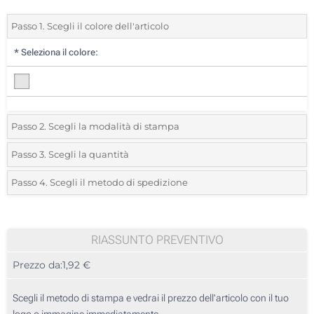
Passo 1. Scegli il colore dell'articolo
*
Seleziona il colore:
Passo 2. Scegli la modalità di stampa
*
Seleziona la posizione di stampa e il colore del vostro logo:
Passo 3. Scegli la quantità
*
Quantità desiderata:
Passo 4. Scegli il metodo di spedizione
Incisione Laser (Su un lato)
Unità
Standard
Prezzo/unità
Stampa digitale, full color (Stampa circolare)
10
RIASSUNTO PREVENTIVO
Senza stampa
Prezzo da:
1,92 €
20
50
Scegli il metodo di stampa e vedrai il prezzo dell'articolo con il tuo
logo o immagine immediatamente.