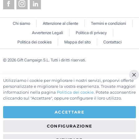
Chi siamo
Attenzione al cliente
Termini e condizioni
Avvertenze Legali
Politica di privacy
Politica dei cookies
Mappa del sito
Contattaci
© 2026 Gift Campaign S.L. Tutti i diritti riservati.
Utilizziamo i cookie per migliorare i nostri servizi, proporvi offerte
Cl
personalizzate e migliorare la vostra esperienza. Trovate maggiori
Co
informazioni nella pagina
Politica dei cookie
. Potete acconsentire
Ba
cliccando sul "Accettare", oppure configurare il loro utilizzo.
ACCETTARE
CONFIGURAZIONE