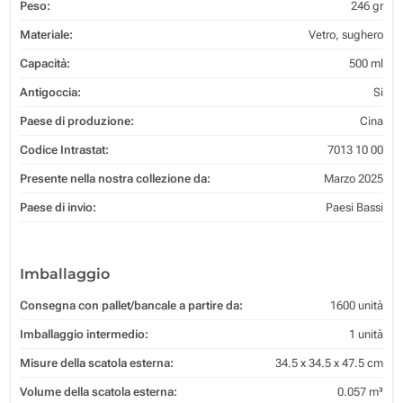
Peso:
246 gr
Materiale:
Vetro, sughero
Capacità:
500 ml
Antigoccia:
Si
Paese di produzione:
Cina
Codice Intrastat:
7013 10 00
Presente nella nostra collezione da:
Marzo 2025
Paese di invio:
Paesi Bassi
Imballaggio
Consegna con pallet/bancale a partire da:
1600 unità
Imballaggio intermedio:
1 unità
Misure della scatola esterna:
34.5 x 34.5 x 47.5 cm
Volume della scatola esterna:
0.057 m³