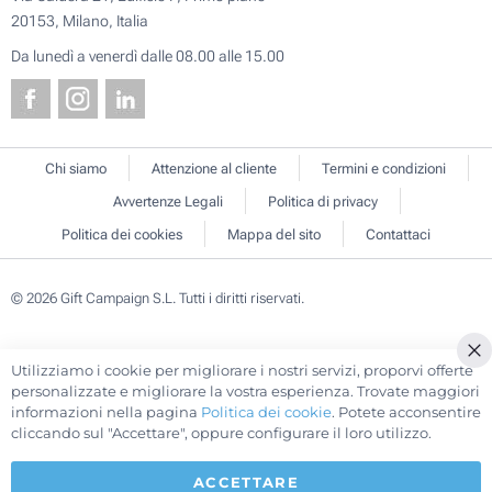
20153, Milano, Italia
Da lunedì a venerdì dalle 08.00 alle 15.00
Chi siamo
Attenzione al cliente
Termini e condizioni
Avvertenze Legali
Politica di privacy
Politica dei cookies
Mappa del sito
Contattaci
© 2026 Gift Campaign S.L. Tutti i diritti riservati.
Utilizziamo i cookie per migliorare i nostri servizi, proporvi offerte
Cl
personalizzate e migliorare la vostra esperienza. Trovate maggiori
Co
informazioni nella pagina
Politica dei cookie
. Potete acconsentire
Ba
cliccando sul "Accettare", oppure configurare il loro utilizzo.
ACCETTARE