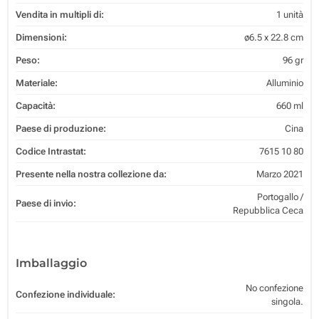
Vendita in multipli di:
1 unità
Dimensioni:
ø6.5 x 22.8 cm
Peso:
96 gr
Materiale:
Alluminio
Capacità:
660 ml
Paese di produzione:
Cina
Codice Intrastat:
7615 10 80
Presente nella nostra collezione da:
Marzo 2021
Portogallo /
Paese di invio:
Repubblica Ceca
Imballaggio
No confezione
Confezione individuale:
singola.