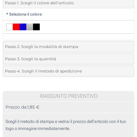
Passo 1. Scegli il colore dell'articolo
*
Seleziona il colore:
Passo 2. Scegli la modalità di stampa
*
Seleziona la posizione di stampa e il colore del vostro logo:
Passo 3. Scegli la quantità
*
Quantità desiderata:
Passo 4. Scegli il metodo di spedizione
1 Colore (Su un lato)
Unità
Standard
Prezzo/unità
Stampa digitale, full color (Su un lato)
25
RIASSUNTO PREVENTIVO
Incisione Laser Circolare (Su un lato)
Prezzo da:
1,85 €
50
Incisione Laser (Su un lato)
125
Scegli il metodo di stampa e vedrai il prezzo dell'articolo con il tuo
Senza stampa
logo o immagine immediatamente.
250