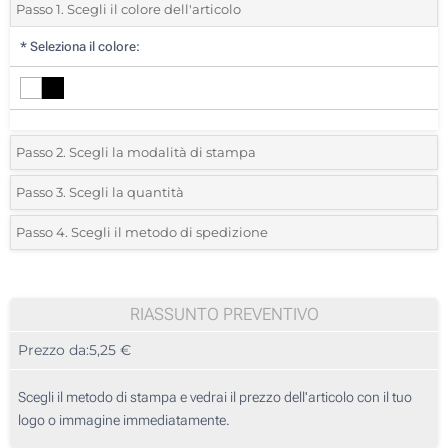
Passo 1. Scegli il colore dell'articolo
*
Seleziona il colore:
Passo 2. Scegli la modalità di stampa
*
Seleziona la posizione di stampa e il colore del vostro logo:
Passo 3. Scegli la quantità
*
Quantità desiderata:
Passo 4. Scegli il metodo di spedizione
1 Colore (Su un lato)
Unità
Standard
Prezzo/unità
2 Colori (Su un lato)
5
RIASSUNTO PREVENTIVO
3 Colori (Su un lato)
Prezzo da:
5,25 €
10
4 Colori (Su un lato)
25
Scegli il metodo di stampa e vedrai il prezzo dell'articolo con il tuo
Incisione Laser Circolare (Su un lato)
logo o immagine immediatamente.
50