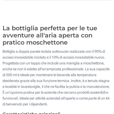
Incisione Laser (Su un lato)
100
Stampa digitale (Su un lato)
Aggiorna
Quantità desiderata :
La bottiglia perfetta per le tue
Senza stampa
avventure all'aria aperta con
pratico moschettone
Bottiglia a doppia parete isolata sottovuoto realizzata con il 90% di
acciaio inossidabile riciclato e il 10% di acciaio inossidabile nuovo.
Progettata con un tappo che include una maniglia a moschettone,
anche se non è adatta all'arrampicata professionale. La sua capacità
di 500 ml è ideale per mantenere le bevande alla temperatura
desiderata grazie alla sua funzione termica. Inoltre, è a tenuta stagna
e lavabile in lavastoviglie, il che ne facilita la pulizia e la manutenzione.
È un'opzione pratica per le aziende che cercano prodotti sostenibili e
funzionali. Ideale per attività aziendali all'aperto o come parte di un kit
di benvenuto per i dipendenti.