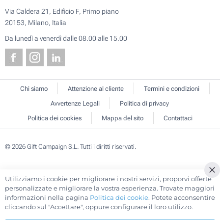
Via Caldera 21, Edificio F, Primo piano
20153, Milano, Italia
Da lunedì a venerdì dalle 08.00 alle 15.00
Chi siamo
Attenzione al cliente
Termini e condizioni
Avvertenze Legali
Politica di privacy
Politica dei cookies
Mappa del sito
Contattaci
© 2026 Gift Campaign S.L. Tutti i diritti riservati.
Utilizziamo i cookie per migliorare i nostri servizi, proporvi offerte
Cl
personalizzate e migliorare la vostra esperienza. Trovate maggiori
Co
informazioni nella pagina
Politica dei cookie
. Potete acconsentire
Ba
cliccando sul "Accettare", oppure configurare il loro utilizzo.