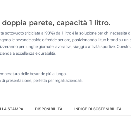
10
Senza stampa
25
 doppia parete, capacità 1 litro.
50
a sottovuoto (riciclata al 90%) da 1 litro è la soluzione per chi necessita d
100
ono le bevande calde o fredde per ore, posizionando il tuo brand su un p
 utilizzeranno per lunghe giornate lavorative, viaggi o attività sportive. Qu
Quantità desiderata :
azienda a eccellenza e durabilità.
Aggiorna
temperatura delle bevande più a lungo.
di presentazione, perfetta per regali aziendali.
ELLA STAMPA
DISPONIBILITÀ
INDICE DI SOSTENIBILITÀ