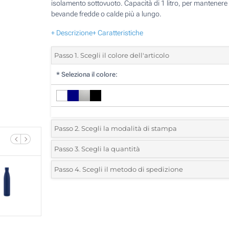
isolamento sottovuoto. Capacità di 1 litro, per mantenere 
bevande fredde o calde più a lungo.
+ Descrizione
+ Caratteristiche
Passo 1. Scegli il colore dell'articolo
*
Seleziona il colore:
Passo 2. Scegli la modalità di stampa
*
Seleziona la posizione di stampa e il colore del vostro l
Passo 3. Scegli la quantità
*
Quantità desiderata:
Passo 4. Scegli il metodo di spedizione
1 Colore (Sul corpo)
Unità
Standard
Prezzo/unità
Incisione Laser Circolare (Sul corpo)
5
Incisione Laser (Sul corpo)