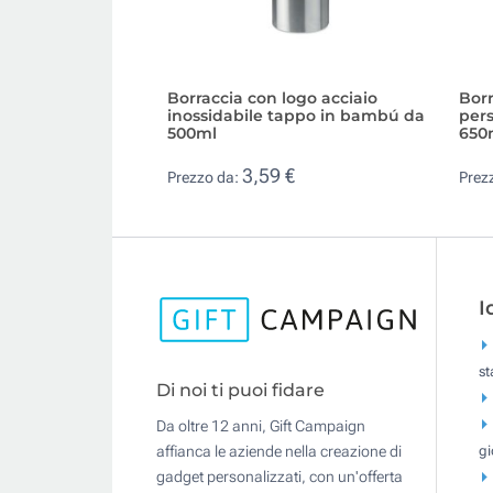
Borraccia con logo acciaio
Borr
inossidabile tappo in bambú da
pers
500ml
650
3,59 €
Prezzo da:
Prez
I
s
Di noi ti puoi fidare
Da oltre 12 anni, Gift Campaign
gi
affianca le aziende nella creazione di
gadget personalizzati, con un'offerta