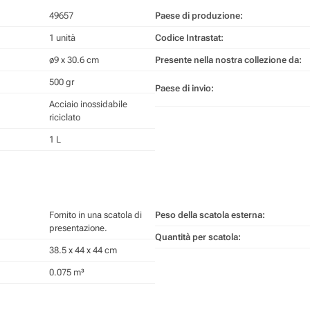
49657
Paese di produzione:
1 unità
Codice Intrastat:
ø9 x 30.6 cm
Presente nella nostra collezione da:
500 gr
Paese di invio:
Acciaio inossidabile
riciclato
1 L
Fornito in una scatola di
Peso della scatola esterna:
presentazione.
Quantità per scatola:
38.5 x 44 x 44 cm
0.075 m³