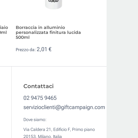
iaio
Borraccia in alluminio
Borraccia acciaio 
0ml
personalizzata finitura lucida
personalizzata t
500ml
550ml
2,01 €
3,50 €
Prezzo da:
Prezzo da:
Contattaci
02 9475 9465
servizioclienti@giftcampaign.com
Dove siamo:
Via Caldera 21, Edificio F, Primo piano
20153, Milano, Italia