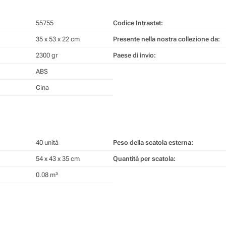
55755
Codice Intrastat:
35 x 53 x 22 cm
Presente nella nostra collezione da:
2300 gr
Paese di invio:
ABS
Cina
40 unità
Peso della scatola esterna:
54 x 43 x 35 cm
Quantità per scatola:
0.08 m³