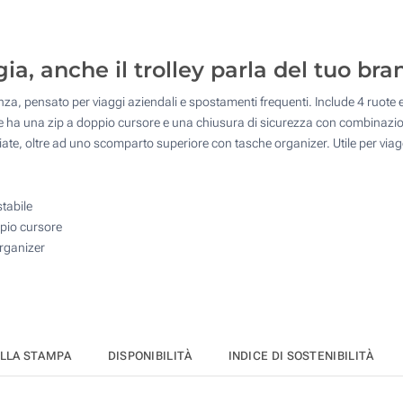
10
25
a, anche il trolley parla del tuo bra
50
stenza, pensato per viaggi aziendali e spostamenti frequenti. Include 4 ru
100
le ha una zip a doppio cursore e una chiusura di sicurezza con combinazion
ociate, oltre ad uno scomparto superiore con tasche organizer. Utile per viag
Quantità desiderata :
Aggiorna
stabile
pio cursore
organizer
ELLA STAMPA
DISPONIBILITÀ
INDICE DI SOSTENIBILITÀ