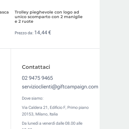
tasca
Trolley pieghevole con logo ad
Valigia in RPET co
unico scomparto con 2 maniglie
foderato regolabi
e 2 ruote
imbottiti
14,44 €
36,30 €
Prezzo da:
Prezzo da:
Contattaci
02 9475 9465
servizioclienti@giftcampaign.com
Dove siamo:
Via Caldera 21, Edificio F, Primo piano
20153, Milano, Italia
Da lunedì a venerdì dalle 08.00 alle