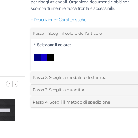
per viaggi aziendali. Organizza documenti e abiti con
scomparti interni e tasca frontale accessibile.
+ Descrizione
+ Caratteristiche
Passo 1. Scegli il colore dell'articolo
*
Seleziona il colore:
Passo 2. Scegli la modalità di stampa
*
Seleziona la posizione di stampa e il colore del vostro l
Passo 3. Scegli la quantità
*
Quantità desiderata:
Passo 4. Scegli il metodo di spedizione
1 Colore (Sulla placca)
Unità
Standard
Prezzo/unità
Stampa in resina (Sulla placca)
5
Senza stampa