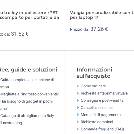
o trolley in poliestere rPET
Valigia personalizzabile con 
scomparto per portatile da
per laptop 17''
37,26 €
Prezzo da:
31,52 €
zo da:
dee, guide e soluzioni
Informazioni
sull'acquisto
Guida completa alle tecniche di
Come ordinare
tampa
Richiesta anteprima virtuale
Magliette all'ingrosso convenienti?
Consegna e post-vendita
Hai bisogno di gadget in pochi
Cancellazioni e resi
orni?
Modalità di pagamento
Catalogo di abbigliamento Roly
Richiesta campioni
Il nostro blog
Domande frequenti (FAQ)