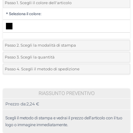
Passo 1. Scegli il colore dell'articolo
*
Seleziona il colore:
Passo 2. Scegli la modalità di stampa
*
Seleziona la posizione di stampa e il colore del vostro logo:
Passo 3. Scegli la quantità
*
Quantità desiderata:
Passo 4. Scegli il metodo di spedizione
1 Colore (Su un lato)
Unità
Standard
Prezzo/unità
Transfer digitale full color (Su un lato)
25
RIASSUNTO PREVENTIVO
Senza stampa
Prezzo da:
2,24 €
50
125
Scegli il metodo di stampa e vedrai il prezzo dell'articolo con il tuo
logo o immagine immediatamente.
250