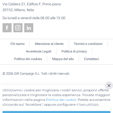
Via Caldera 21, Edificio F, Primo piano
20153, Milano, Italia
Da lunedì a venerdì dalle 08.00 alle 15.00
Chi siamo
Attenzione al cliente
Termini e condizioni
Avvertenze Legali
Politica di privacy
Politica dei cookies
Mappa del sito
Contattaci
© 2026 Gift Campaign S.L. Tutti i diritti riservati.
Utilizziamo i cookie per migliorare i nostri servizi, proporvi offerte
Cl
personalizzate e migliorare la vostra esperienza. Trovate maggiori
Co
informazioni nella pagina
Politica dei cookie
. Potete acconsentire
Ba
cliccando sul "Accettare", oppure configurare il loro utilizzo.