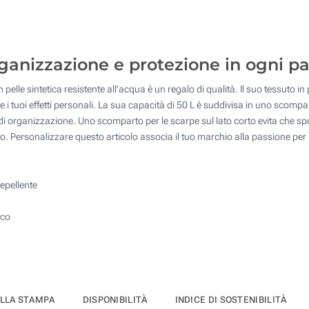
25
Transfer digitale full color (Su un lato)
50
Toppa in pelle incisa (Su un lato)
ganizzazione e protezione in ogni pa
100
pelle sintetica resistente all’acqua è un regalo di qualità. Il suo tessuto in
Quantità desiderata :
Senza stampa
i tuoi effetti personali. La sua capacità di 50 L è suddivisa in uno scompar
Aggiorna
 di organizzazione. Uno scomparto per le scarpe sul lato corto evita che spo
. Personalizzare questo articolo associa il tuo marchio alla passione per 
epellente
rco
ELLA STAMPA
DISPONIBILITÀ
INDICE DI SOSTENIBILITÀ