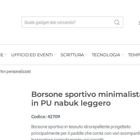
IE
UFFICIO ED EVENTI
SCRITTURA
TECNOLOGIA
TEMP
tivi personalizzati
Borsone sportivo minimalist
in PU nabuk leggero
Codice:
42709
Borsone sportivo in tessuto idrorepellente progettato
principalmente per il paddle che conta con vari scomparti
trasportare comodamente vari oggetti.