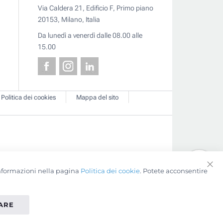
Via Caldera 21, Edificio F, Primo piano
20153, Milano, Italia
Da lunedì a venerdì dalle 08.00 alle
15.00
Politica dei cookies
Mappa del sito
 informazioni nella pagina
Politica dei cookie
. Potete acconsentire
Clo
Coo
Bar
TARE