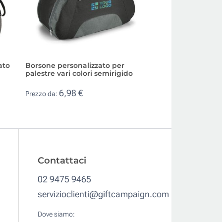
ato
Borsone personalizzato per
Borsone da palest
palestre vari colori semirigido
personalizzato con
con zip
6,98 €
Prezzo da:
17,59 €
Prezzo da:
Contattaci
02 9475 9465
servizioclienti@giftcampaign.com
Dove siamo: