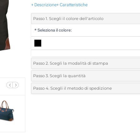
+ Descrizione
+ Caratteristiche
Passo 1. Scegli il colore dell'articolo
*
Seleziona il colore:
Passo 2. Scegli la modalità di stampa
*
Seleziona la posizione di stampa e il colore del vostro l
Passo 3. Scegli la quantità
*
Quantità desiderata:
Passo 4. Scegli il metodo di spedizione
1 Colore (Su un lato)
Unità
Standard
Prezzo/unità
2 Colori (Su un lato)
5
3 Colori (Su un lato)
10
4 Colori (Su un lato)
25