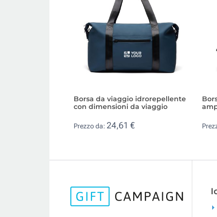
Borsa da viaggio idrorepellente
Bors
con dimensioni da viaggio
amp
24,61 €
Prezzo da:
Prez
I