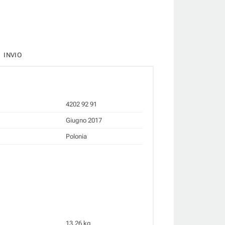
INVIO
4202 92 91
Giugno 2017
Polonia
13.26 kg