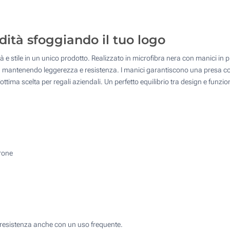
Transfer digitale full color (Su un lato)
50
Senza stampa
dità sfoggiando il tuo logo
100
Quantità desiderata :
 e stile in un unico prodotto. Realizzato in microfibra nera con manici in p
onali, mantenendo leggerezza e resistenza. I manici garantiscono una presa
Aggiorna
ottima scelta per regali aziendali. Un perfetto equilibrio tra design e funzio
rrone
e resistenza anche con un uso frequente.