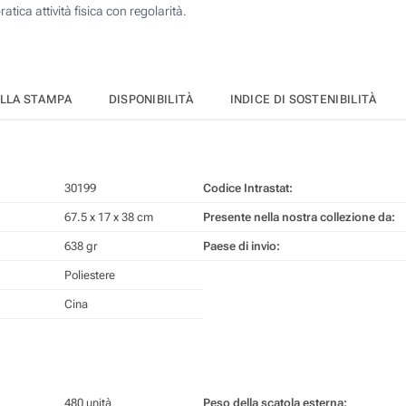
tica attività fisica con regolarità.
ELLA STAMPA
DISPONIBILITÀ
INDICE DI SOSTENIBILITÀ
30199
Codice Intrastat:
67.5 x 17 x 38 cm
Presente nella nostra collezione da:
638 gr
Paese di invio:
Poliestere
Cina
480 unità
Peso della scatola esterna: