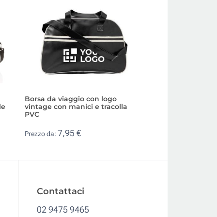
Borsa da viaggio con logo
Borsone viaggio i
le
vintage con manici e tracolla
multitasca manici 
PVC
12,93 €
Prezzo da:
7,95 €
Prezzo da:
Contattaci
02 9475 9465