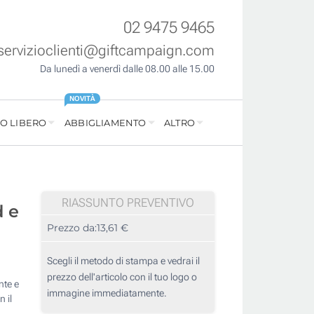
02 9475 9465
servizioclienti@giftcampaign.com
Da lunedì a venerdì dalle 08.00 alle 15.00
NOVITÀ
O LIBERO
ABBIGLIAMENTO
ALTRO
RIASSUNTO PREVENTIVO
d e
Prezzo da:
13,61 €
Scegli il metodo di stampa e vedrai il
prezzo dell'articolo con il tuo logo o
nte e
immagine immediatamente.
 il