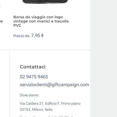
Borsa da viaggio con logo
Borsone viaggio i
le
vintage con manici e tracolla
multitasca manici 
PVC
12,93 €
Prezzo da:
7,95 €
Prezzo da:
Contattaci
02 9475 9465
servizioclienti@giftcampaign.com
Dove siamo:
Via Caldera 21, Edificio F, Primo piano
20153, Milano, Italia