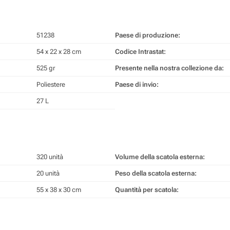
51238
Paese di produzione:
54 x 22 x 28 cm
Codice Intrastat:
525 gr
Presente nella nostra collezione da:
Poliestere
Paese di invio:
27 L
320 unità
Volume della scatola esterna:
20 unità
Peso della scatola esterna:
55 x 38 x 30 cm
Quantità per scatola: