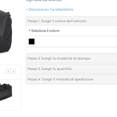
+ Descrizione
+ Caratteristiche
Passo 1. Scegli il colore dell'articolo
*
Seleziona il colore:
Passo 2. Scegli la modalità di stampa
*
Seleziona la posizione di stampa e il colore del vostro l
Passo 3. Scegli la quantità
*
Quantità desiderata:
Passo 4. Scegli il metodo di spedizione
Transfer digitale full color (Davanti)
Unità
Standard
Prezzo/unità
Senza stampa
5
10