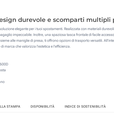
25
50
sign durevole e scomparti multipli 
100
oluzione elegante per i tuoi spostamenti. Realizzata con materiali durevoli,
Quantità desiderata :
bagaglio impeccabile. Inoltre, una spaziosa tasca frontale di facile acces
Aggiorna
insieme alle maniglie di presa, ti offrono opzioni di trasporto versatili. All
i marca che valorizza l'estetica e l'efficienza.
 600D
osta
iano
ELLA STAMPA
DISPONIBILITÀ
INDICE DI SOSTENIBILITÀ