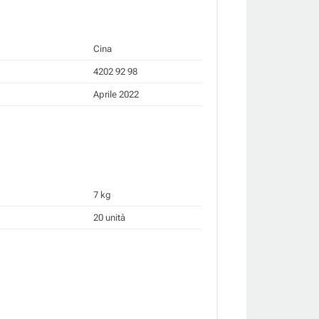
Cina
4202 92 98
Aprile 2022
7 kg
20 unità