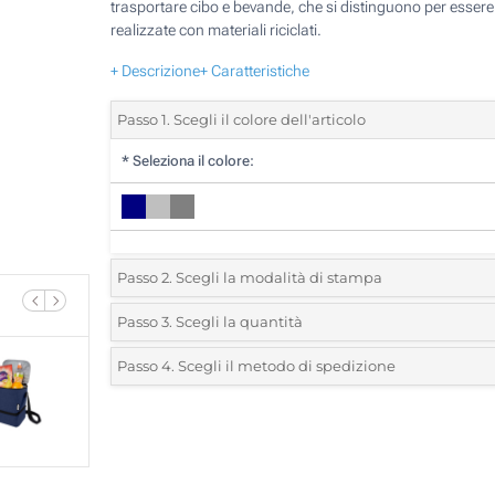
trasportare cibo e bevande, che si distinguono per essere
realizzate con materiali riciclati.
+ Descrizione
+ Caratteristiche
Passo 1. Scegli il colore dell'articolo
*
Seleziona il colore:
Passo 2. Scegli la modalità di stampa
*
Seleziona la posizione di stampa e il colore del vostro l
Passo 3. Scegli la quantità
*
Quantità desiderata:
Passo 4. Scegli il metodo di spedizione
1 Colore (Davanti)
Unità
Standard
Prezzo/unità
Ricamo (Davanti)
5
Transfer digitale full color (Davanti)