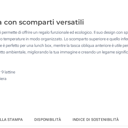
10
Senza stampa
25
a con scomparti versatili
50
 permette di offrire un regalo funzionale ed ecologico. Il suo design con s
100
oro temperature in modo organizzato. Lo scomparto superiore e quello inferi
è perfetto per una lunch box, mentre la tasca obliqua anteriore è utile per 
Quantità desiderata :
spetto ambientale, migliorando la tua immagine e creando un legame significa
Aggiorna
9 lattine
iera
ELLA STAMPA
DISPONIBILITÀ
INDICE DI SOSTENIBILITÀ