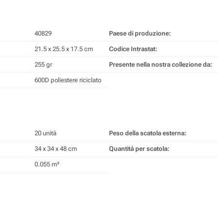
40829
Paese di produzione:
21.5 x 25.5 x 17.5 cm
Codice Intrastat:
255 gr
Presente nella nostra collezione da:
600D poliestere riciclato
20 unità
Peso della scatola esterna:
34 x 34 x 48 cm
Quantità per scatola:
0.055 m³