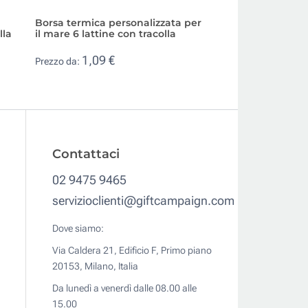
Borsa termica personalizzata per
Zaino termico pr
lla
il mare 6 lattine con tracolla
tasca e manico
1,09 €
4,39 €
Prezzo da:
Prezzo da:
Contattaci
02 9475 9465
servizioclienti@giftcampaign.com
Dove siamo:
Via Caldera 21, Edificio F, Primo piano
20153, Milano, Italia
Da lunedì a venerdì dalle 08.00 alle
15.00