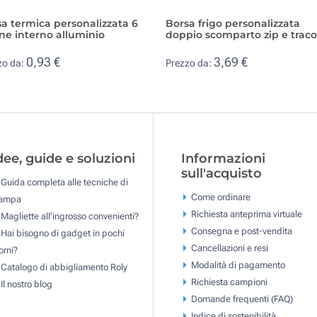
a termica personalizzata 6
Borsa frigo personalizzata
ine interno alluminio
doppio scomparto zip e traco
0,93 €
3,69 €
zo da:
Prezzo da:
dee, guide e soluzioni
Informazioni
sull'acquisto
Guida completa alle tecniche di
Come ordinare
tampa
Richiesta anteprima virtuale
Magliette all'ingrosso convenienti?
Consegna e post-vendita
Hai bisogno di gadget in pochi
Cancellazioni e resi
orni?
Modalità di pagamento
Catalogo di abbigliamento Roly
Richiesta campioni
Il nostro blog
Domande frequenti (FAQ)
Indice di sostenibilità