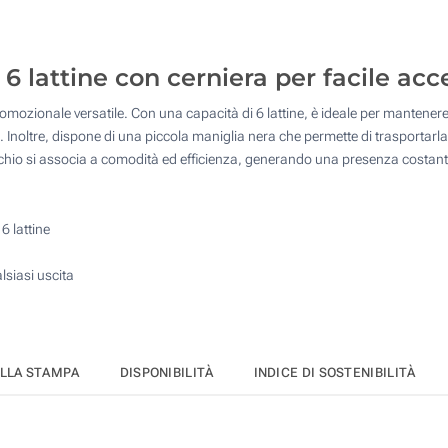
20
4 Colori (Su un lato)
50
Transfer Riflettente (Su un lato)
6 lattine con cerniera per facile acc
100
romozionale versatile. Con una capacità di 6 lattine, è ideale per mantenere
Transfer digitale full color (Su un lato)
200
. Inoltre, dispone di una piccola maniglia nera che permette di trasportarla
hio si associa a comodità ed efficienza, generando una presenza costante e 
Quantità desiderata :
Senza stampa
Aggiorna
6 lattine
lsiasi uscita
ELLA STAMPA
DISPONIBILITÀ
INDICE DI SOSTENIBILITÀ