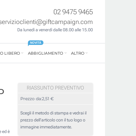
02 9475 9465
servizioclienti@giftcampaign.com
Da lunedì a venerdì dalle 08.00 alle 15.00
NOVITÀ
O LIBERO
ABBIGLIAMENTO
ALTRO
RIASSUNTO PREVENTIVO
0D
Prezzo da:
2,51 €
Scegli il metodo di stampa e vedrai il
prezzo dell'articolo con il tuo logo o
immagine immediatamente.
e ed è