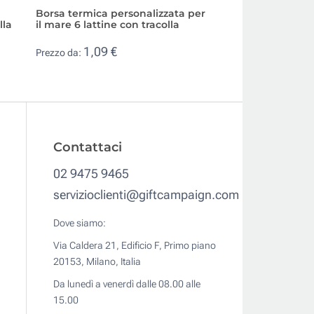
Borsa termica personalizzata per
Zaino termico pr
lla
il mare 6 lattine con tracolla
tasca e manico
1,09 €
4,39 €
Prezzo da:
Prezzo da:
Contattaci
02 9475 9465
servizioclienti@giftcampaign.com
Dove siamo:
Via Caldera 21, Edificio F, Primo piano
20153, Milano, Italia
Da lunedì a venerdì dalle 08.00 alle
15.00