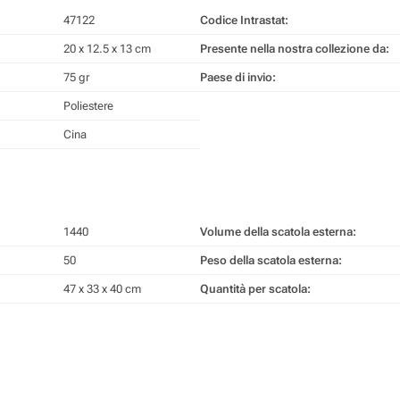
47122
Codice Intrastat:
20 x 12.5 x 13 cm
Presente nella nostra collezione da:
75 gr
Paese di invio:
Poliestere
Cina
1440
Volume della scatola esterna:
50
Peso della scatola esterna:
47 x 33 x 40 cm
Quantità per scatola: