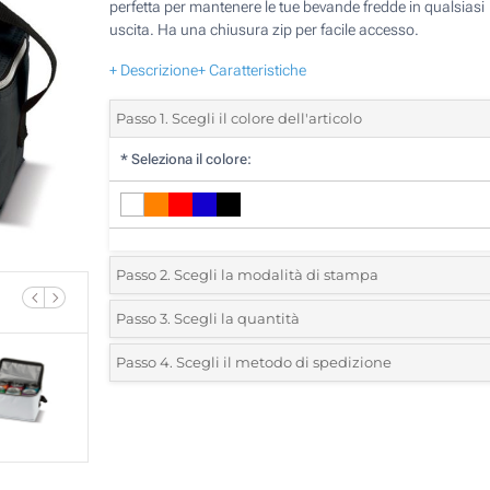
perfetta per mantenere le tue bevande fredde in qualsiasi
uscita. Ha una chiusura zip per facile accesso.
+ Descrizione
+ Caratteristiche
Passo 1. Scegli il colore dell'articolo
*
Seleziona il colore:
Passo 2. Scegli la modalità di stampa
*
Seleziona la posizione di stampa e il colore del vostro l
Passo 3. Scegli la quantità
*
Quantità desiderata:
Passo 4. Scegli il metodo di spedizione
1 Colore (Su un lato)
Unità
Standard
Prezzo/unità
2 Colori (Su un lato)
10
3 Colori (Su un lato)