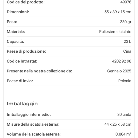
Codice del prodotto:
49976
Dimensioni:
55 x 39 x 15 cm
Peso:
330 gr
Materiale:
Poliestere riciclato
Capacità:
23 L
Paese di produzione:
Cina
Codice Intrastat:
4202 92 98
Presente nella nostra collezione da:
Gennaio 2025
Paese di invio:
Polonia
Imballaggio
Imballaggio intermedio:
30 unità
Misure della scatola esterna:
44 x 25 x 58 cm
Volume della scatola esterna:
0.064 m³