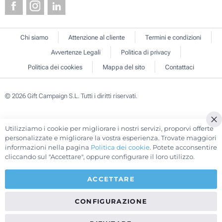
Chi siamo
Attenzione al cliente
Termini e condizioni
Avvertenze Legali
Politica di privacy
Politica dei cookies
Mappa del sito
Contattaci
© 2026 Gift Campaign S.L. Tutti i diritti riservati.
Utilizziamo i cookie per migliorare i nostri servizi, proporvi offerte
Cl
personalizzate e migliorare la vostra esperienza. Trovate maggiori
Co
informazioni nella pagina
Politica dei cookie
. Potete acconsentire
Ba
cliccando sul "Accettare", oppure configurare il loro utilizzo.
ACCETTARE
CONFIGURAZIONE