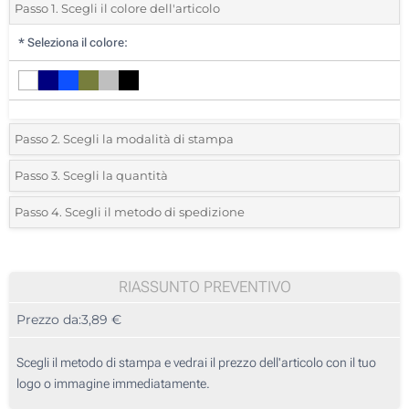
Passo 1. Scegli il colore dell'articolo
*
Seleziona il colore:
Passo 2. Scegli la modalità di stampa
*
Seleziona la posizione di stampa e il colore del vostro logo:
Passo 3. Scegli la quantità
*
Quantità desiderata:
Passo 4. Scegli il metodo di spedizione
1 Colore (Su un lato)
Unità
Standard
Prezzo/unità
Senza stampa
5
RIASSUNTO PREVENTIVO
Prezzo da:
3,89 €
10
25
Scegli il metodo di stampa e vedrai il prezzo dell'articolo con il tuo
logo o immagine immediatamente.
50