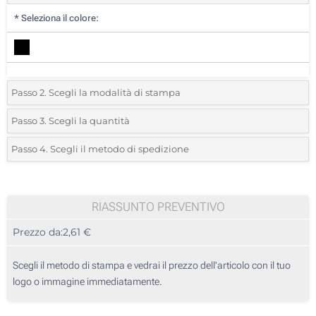
*
Seleziona il colore:
Passo 2. Scegli la modalità di stampa
*
Seleziona la posizione di stampa e il colore del vostro logo:
Passo 3. Scegli la quantità
*
Quantità desiderata:
Passo 4. Scegli il metodo di spedizione
1 Colore (Su un lato)
Unità
Standard
Prezzo/unità
2 Colori (Su un lato)
10
RIASSUNTO PREVENTIVO
3 Colori (Su un lato)
Prezzo da:
2,61 €
20
4 Colori (Su un lato)
50
Scegli il metodo di stampa e vedrai il prezzo dell'articolo con il tuo
Transfer digitale full color (Su un lato)
logo o immagine immediatamente.
100
Senza stampa