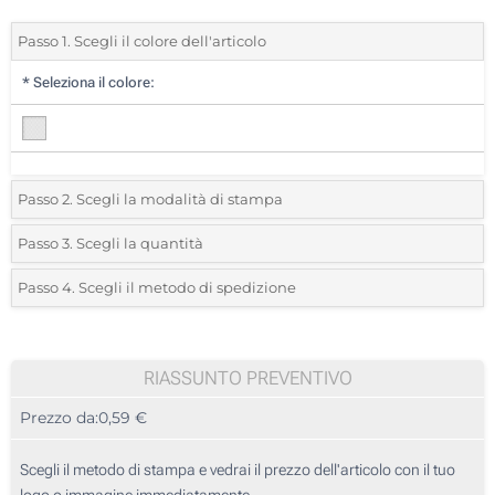
Passo 1. Scegli il colore dell'articolo
*
Seleziona il colore:
Passo 2. Scegli la modalità di stampa
*
Seleziona la posizione di stampa e il colore del vostro logo:
Passo 3. Scegli la quantità
*
Quantità desiderata:
Passo 4. Scegli il metodo di spedizione
Quadricromia (Stampa a 360º)
Unità
Standard
Prezzo/unità
25
RIASSUNTO PREVENTIVO
Prezzo da:
0,59 €
50
125
Scegli il metodo di stampa e vedrai il prezzo dell'articolo con il tuo
logo o immagine immediatamente.