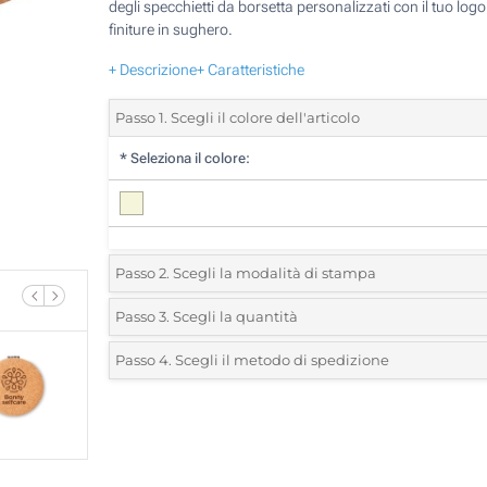
degli specchietti da borsetta personalizzati con il tuo log
finiture in sughero.
+ Descrizione
+ Caratteristiche
Passo 1. Scegli il colore dell'articolo
*
Seleziona il colore:
Passo 2. Scegli la modalità di stampa
*
Seleziona la posizione di stampa e il colore del vostro l
Passo 3. Scegli la quantità
*
Quantità desiderata:
Passo 4. Scegli il metodo di spedizione
1 Colore (Su un lato)
Unità
Standard
Prezzo/unità
2 Colori (Su un lato)
25
3 Colori (Su un lato)