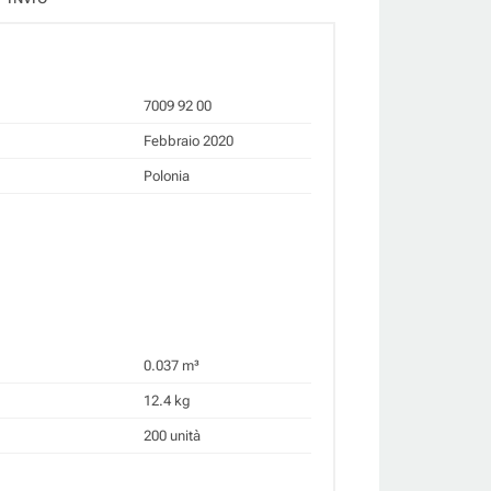
7009 92 00
Febbraio 2020
Polonia
0.037 m³
12.4 kg
200 unità