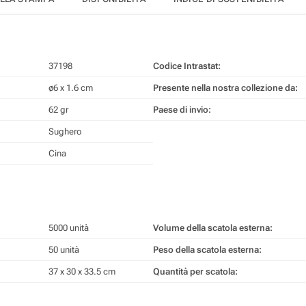
37198
Codice Intrastat:
ø6 x 1.6 cm
Presente nella nostra collezione da:
62 gr
Paese di invio:
Sughero
Cina
5000 unità
Volume della scatola esterna:
50 unità
Peso della scatola esterna:
37 x 30 x 33.5 cm
Quantità per scatola: