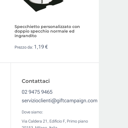
Specchietto personalizzato con
Specchietto doppi
doppio specchio normale ed
forma di cuore pe
ingrandito
1,38 €
Prezzo da:
1,19 €
Prezzo da:
Contattaci
02 9475 9465
servizioclienti@giftcampaign.com
Dove siamo:
Via Caldera 21, Edificio F, Primo piano
20153, Milano, Italia