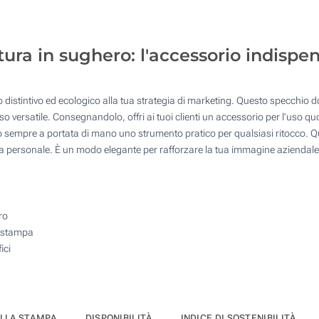
50
4 Colori (Su un lato)
125
Incisione Laser (Su un lato)
ura in sughero: l'accessorio indispen
250
Senza stampa
500
 distintivo ed ecologico alla tua strategia di marketing. Questo specchio do
Quantità desiderata :
 versatile. Consegnandolo, offri ai tuoi clienti un accessorio per l'uso quo
Aggiorna
sempre a portata di mano uno strumento pratico per qualsiasi ritocco. Que
 cura personale. È un modo elegante per rafforzare la tua immagine azienda
ro
a stampa
ici
ELLA STAMPA
DISPONIBILITÀ
INDICE DI SOSTENIBILITÀ