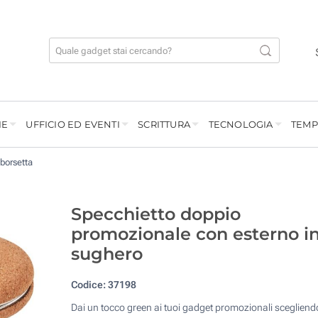
IE
UFFICIO ED EVENTI
SCRITTURA
TECNOLOGIA
TEMP
 borsetta
Specchietto doppio
promozionale con esterno i
sughero
Codice:
37198
Dai un tocco green ai tuoi gadget promozionali scegliend