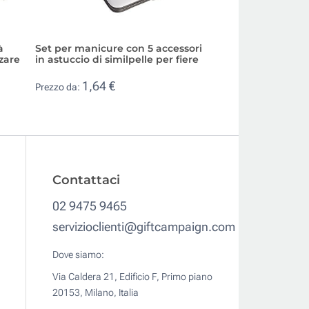
à
Set per manicure con 5 accessori
Set per la manicu
zare
in astuccio di similpelle per fiere
accessori in cust
logo
1,64 €
Prezzo da:
2,36 €
Prezzo da:
Contattaci
02 9475 9465
servizioclienti@giftcampaign.com
Dove siamo:
Via Caldera 21, Edificio F, Primo piano
20153, Milano, Italia