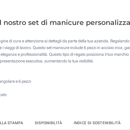
50
4 Colori (Sull'astuccio)
125
Transfer digitale full color (Sull'astuccio)
l nostro set di manicure personalizza
250
Senza stampa
500
ine di cura e attenzione ai dettagli da parte della tua azienda. Regalando 
Quantità desiderata :
nte i viaggi di lavoro. Questo set manicure include 6 pezzi in acciaio inox,
Aggiorna
i eleganza e professionalità. Questo tipo di regalo posiziona il tuo marchio
 e presentazione esecutiva, aumentando la tua visibilità.
tangolare e 6 pezzi
zato
ELLA STAMPA
DISPONIBILITÀ
INDICE DI SOSTENIBILITÀ