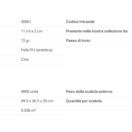
30061
Codice Intrastat:
11 x 6 x 2 cm
Presente nella nostra collezione da:
72 gr
Paese di invio:
Pelle PU (sintetica)
Cina
4800 unità
Peso della scatola esterna:
49.5 x 36.5 x 20 cm
Quantità per scatola:
0.036 m³