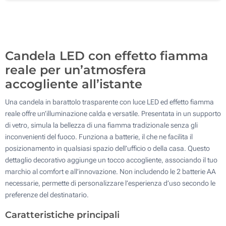
Etichetta digitale full color (Su un lato)
200
Senza stampa
Aggiorna
Quantità desiderata :
Candela LED con effetto fiamma
reale per un’atmosfera
accogliente all’istante
Una candela in barattolo trasparente con luce LED ed effetto fiamma
reale offre un’illuminazione calda e versatile. Presentata in un supporto
di vetro, simula la bellezza di una fiamma tradizionale senza gli
inconvenienti del fuoco. Funziona a batterie, il che ne facilita il
posizionamento in qualsiasi spazio dell’ufficio o della casa. Questo
dettaglio decorativo aggiunge un tocco accogliente, associando il tuo
marchio al comfort e all’innovazione. Non includendo le 2 batterie AA
necessarie, permette di personalizzare l’esperienza d’uso secondo le
preferenze del destinatario.
Caratteristiche principali