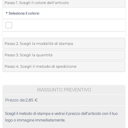
Passo 1. Scegli il colore dell'articolo
*
Seleziona il colore:
Passo 2. Scegli la modalità di stampa
*
Seleziona la posizione di stampa e il colore del vostro logo:
Passo 3. Scegli la quantità
*
Quantità desiderata:
Passo 4. Scegli il metodo di spedizione
1 Colore (Su un lato)
Unità
Standard
Prezzo/unità
2 Colori (Su un lato)
10
RIASSUNTO PREVENTIVO
3 Colori (Su un lato)
Prezzo da:
2,85 €
20
4 Colori (Su un lato)
50
Scegli il metodo di stampa e vedrai il prezzo dell'articolo con il tuo
1 Colore (Stampa circolare)
logo o immagine immediatamente.
100