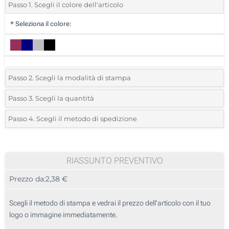
Passo 1. Scegli il colore dell'articolo
*
Seleziona il colore:
Passo 2. Scegli la modalità di stampa
*
Seleziona la posizione di stampa e il colore del vostro logo:
Passo 3. Scegli la quantità
*
Quantità desiderata:
Passo 4. Scegli il metodo di spedizione
1 Colore (Su un lato)
Unità
Standard
Prezzo/unità
Senza stampa
35
RIASSUNTO PREVENTIVO
Prezzo da:
2,38 €
70
175
Scegli il metodo di stampa e vedrai il prezzo dell'articolo con il tuo
logo o immagine immediatamente.
350