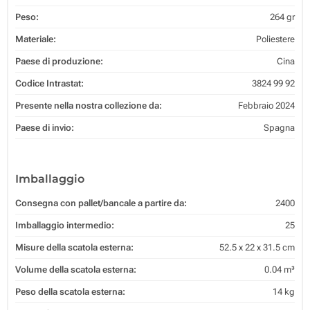
Peso:
264 gr
Materiale:
Poliestere
Paese di produzione:
Cina
Codice Intrastat:
3824 99 92
Presente nella nostra collezione da:
Febbraio 2024
Paese di invio:
Spagna
Imballaggio
Consegna con pallet/bancale a partire da:
2400
Imballaggio intermedio:
25
Misure della scatola esterna:
52.5 x 22 x 31.5 cm
Volume della scatola esterna:
0.04 m³
Peso della scatola esterna:
14 kg