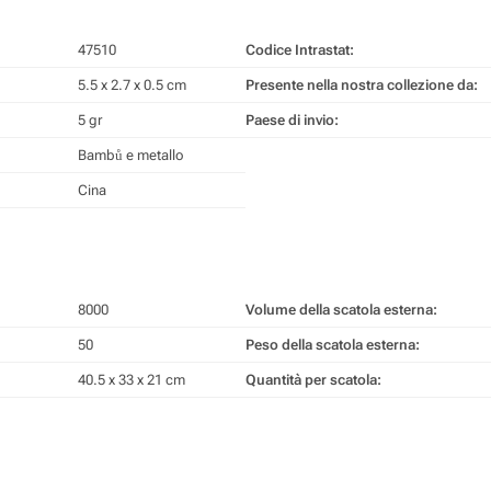
47510
Codice Intrastat:
5.5 x 2.7 x 0.5 cm
Presente nella nostra collezione da:
5 gr
Paese di invio:
Bambů e metallo
Cina
8000
Volume della scatola esterna:
50
Peso della scatola esterna:
40.5 x 33 x 21 cm
Quantità per scatola: