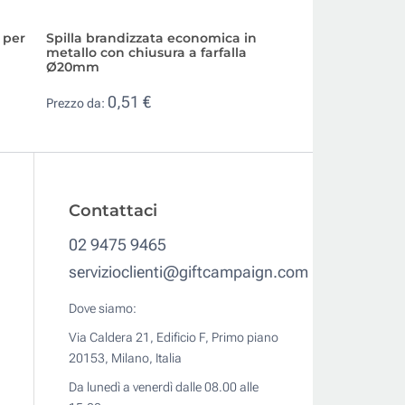
 per
Spilla brandizzata economica in
Spilla da personal
metallo con chiusura a farfalla
metallo dorato 2
Ø20mm
0,51 €
Prezzo da:
0,51 €
Prezzo da:
Contattaci
02 9475 9465
servizioclienti@giftcampaign.com
Dove siamo:
Via Caldera 21, Edificio F, Primo piano
20153, Milano, Italia
Da lunedì a venerdì dalle 08.00 alle