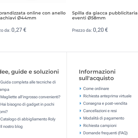
brandizzata online con anello
Spilla da giacca pubblicitaria
tachiavi Ø44mm
eventi Ø58mm
0,27 €
0,20 €
zo da:
Prezzo da:
dee, guide e soluzioni
Informazioni
sull'acquisto
Guida completa alle tecniche di
Come ordinare
tampa
Richiesta anteprima virtuale
Magliette all'ingrosso convenienti?
Consegna e post-vendita
Hai bisogno di gadget in pochi
Cancellazioni e resi
orni?
Modalità di pagamento
Catalogo di abbigliamento Roly
Richiesta campioni
Il nostro blog
Domande frequenti (FAQ)