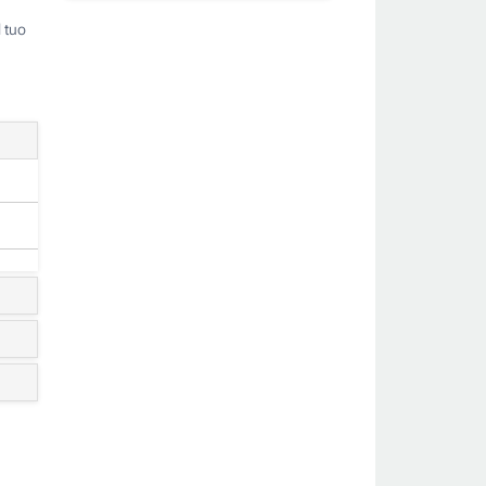
 tuo
ogo: