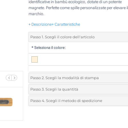
identificative in bambù ecologico, dotate di un potente
magnete. Perfette come spille personalizzate per elevare il
marchio.
+ Descrizione
+ Caratteristiche
Passo 1. Scegli il colore dell'articolo
*
Seleziona il colore:
Passo 2. Scegli la modalità di stampa
*
Seleziona la posizione di stampa e il colore del vostro l
Passo 3. Scegli la quantità
*
Quantità desiderata:
Passo 4. Scegli il metodo di spedizione
Stampa Digitale (Davanti)
Unità
Standard
Prezzo/unità
Incisione Laser (Davanti)
25
Senza stampa