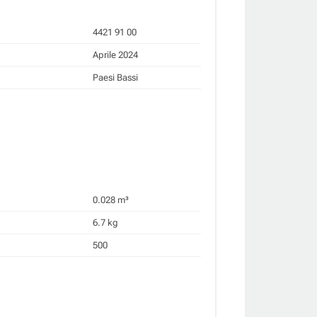
4421 91 00
Aprile 2024
Paesi Bassi
0.028 m³
6.7 kg
500