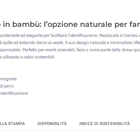
50
125
in bambù: l’opzione naturale per far 
250
stenibile ed elegante per facilitare l’identificazione. Realizzato in bamb
pille ed evitando danni ai vestiti. Il suo design naturale e minimalista rif
500
nsabile. Perfetto per eventi aziendali, fiere o come parte della divisa quo
Quantità desiderata :
allineata a valori sostenibili.
Aggiorna
e magnete
di perni
’identificazione
ELLA STAMPA
DISPONIBILITÀ
INDICE DI SOSTENIBILITÀ