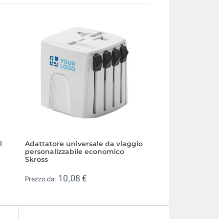
l
Adattatore universale da viaggio
Portafoglio RFID 
personalizzabile economico
passaporto per cli
Skross
2,72 €
Prezzo da:
10,08 €
Prezzo da: