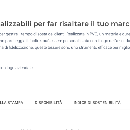
125
250
izzabili per far risaltare il tuo mar
500
 gestire il tempo di sosta dei clienti. Realizzata in PVC, un materiale dure
Quantità desiderata :
no parcheggiati. Inoltre, può essere personalizzata con il logo dell’azienda,
Aggiorna
a di fidelizzazione, queste tessere sono uno strumento efficace per miglior
con logo aziendale
ELLA STAMPA
DISPONIBILITÀ
INDICE DI SOSTENIBILITÀ