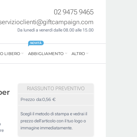
02 9475 9465
servizioclienti@giftcampaign.com
Da lunedì a venerdì dalle 08.00 alle 15.00
NOVITÀ
O LIBERO
ABBIGLIAMENTO
ALTRO
RIASSUNTO PREVENTIVO
per
Prezzo da:
0,56 €
Scegli il metodo di stampa e vedrai il
prezzo dell'articolo con il tuo logo o
o
immagine immediatamente.
re