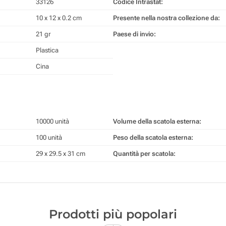
33126
Codice Intrastat:
10 x 12 x 0.2 cm
Presente nella nostra collezione da:
21 gr
Paese di invio:
Plastica
Cina
10000 unità
Volume della scatola esterna:
100 unità
Peso della scatola esterna:
29 x 29.5 x 31 cm
Quantità per scatola:
Prodotti più popolari