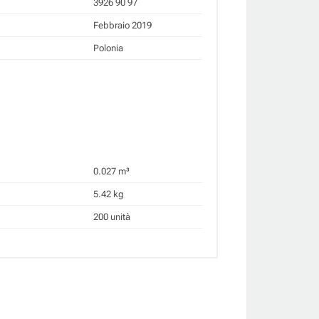
3926 90 97
Febbraio 2019
Polonia
0.027 m³
5.42 kg
200 unità