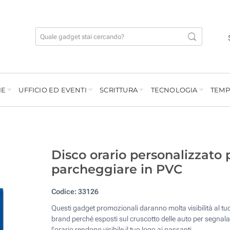
IE
UFFICIO ED EVENTI
SCRITTURA
TECNOLOGIA
TEMP
Disco orario personalizzato 
parcheggiare in PVC
Codice:
33126
Questi gadget promozionali daranno molta visibilità al tu
brand perché esposti sul cruscotto delle auto per segnala
l'orario rendono visibile il tuo logo ai passanti.