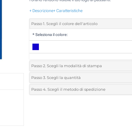
+ Descrizione
+ Caratteristiche
Passo 1. Scegli il colore dell'articolo
*
Seleziona il colore:
Passo 2. Scegli la modalità di stampa
*
Seleziona la posizione di stampa e il colore del vostro l
Passo 3. Scegli la quantità
*
Quantità desiderata:
Passo 4. Scegli il metodo di spedizione
1 Colore (Su un lato)
Unità
Standard
Prezzo/unità
Incisione Laser (Su un lato)
25
Senza stampa
50