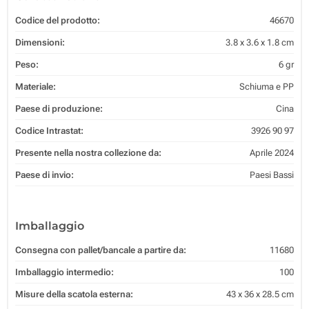
Codice del prodotto:
46670
Dimensioni:
3.8 x 3.6 x 1.8 cm
Peso:
6 gr
Materiale:
Schiuma e PP
Paese di produzione:
Cina
Codice Intrastat:
3926 90 97
Presente nella nostra collezione da:
Aprile 2024
Paese di invio:
Paesi Bassi
Imballaggio
Consegna con pallet/bancale a partire da:
11680
Imballaggio intermedio:
100
Misure della scatola esterna:
43 x 36 x 28.5 cm