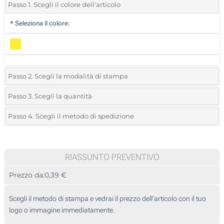
Passo 1. Scegli il colore dell'articolo
*
Seleziona il colore:
Passo 2. Scegli la modalità di stampa
*
Seleziona la posizione di stampa e il colore del vostro logo:
Passo 3. Scegli la quantità
*
Quantità desiderata:
Passo 4. Scegli il metodo di spedizione
1 Colore (Sull'astuccio)
Unità
Standard
Prezzo/unità
2 Colori (Sull'astuccio)
25
RIASSUNTO PREVENTIVO
3 Colori (Sull'astuccio)
Prezzo da:
0,39 €
50
4 Colori (Sull'astuccio)
125
Scegli il metodo di stampa e vedrai il prezzo dell'articolo con il tuo
Stampa Digitale (Sull'astuccio)
logo o immagine immediatamente.
250