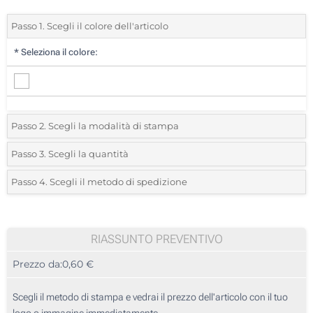
Passo 1. Scegli il colore dell'articolo
*
Seleziona il colore:
Passo 2. Scegli la modalità di stampa
*
Seleziona la posizione di stampa e il colore del vostro logo:
Passo 3. Scegli la quantità
*
Quantità desiderata:
Passo 4. Scegli il metodo di spedizione
1 Colore (Su un lato)
Unità
Standard
Prezzo/unità
2 Colori (Su un lato)
25
RIASSUNTO PREVENTIVO
3 Colori (Su un lato)
Prezzo da:
0,60 €
50
4 Colori (Su un lato)
125
Scegli il metodo di stampa e vedrai il prezzo dell'articolo con il tuo
Transfer digitale full color (Su un lato)
logo o immagine immediatamente.