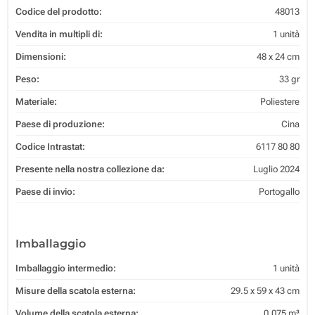
Codice del prodotto:
48013
Vendita in multipli di:
1 unità
Dimensioni:
48 x 24 cm
Peso:
33 gr
Materiale:
Poliestere
Paese di produzione:
Cina
Codice Intrastat:
6117 80 80
Presente nella nostra collezione da:
Luglio 2024
Paese di invio:
Portogallo
Imballaggio
Imballaggio intermedio:
1 unità
Misure della scatola esterna:
29.5 x 59 x 43 cm
Volume della scatola esterna:
0.075 m³