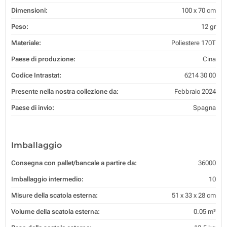
Dimensioni:
100 x 70 cm
Peso:
12 gr
Materiale:
Poliestere 170T
Paese di produzione:
Cina
Codice Intrastat:
6214 30 00
Presente nella nostra collezione da:
Febbraio 2024
Paese di invio:
Spagna
Imballaggio
Consegna con pallet/bancale a partire da:
36000
Imballaggio intermedio:
10
Misure della scatola esterna:
51 x 33 x 28 cm
Volume della scatola esterna:
0.05 m³