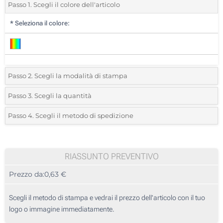
Passo 1. Scegli il colore dell'articolo
*
Seleziona il colore:
Passo 2. Scegli la modalità di stampa
*
Seleziona la posizione di stampa e il colore del vostro logo:
Passo 3. Scegli la quantità
*
Quantità desiderata:
Passo 4. Scegli il metodo di spedizione
1 Colore (Su un lato)
Unità
Standard
Prezzo/unità
2 Colori (Su un lato)
115
RIASSUNTO PREVENTIVO
3 Colori (Su un lato)
Prezzo da:
0,63 €
230
4 Colori (Su un lato)
575
Scegli il metodo di stampa e vedrai il prezzo dell'articolo con il tuo
Senza stampa
logo o immagine immediatamente.
1150