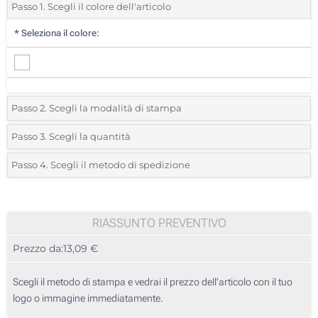
Passo 1. Scegli il colore dell'articolo
*
Seleziona il colore:
Passo 2. Scegli la modalità di stampa
*
Seleziona la posizione di stampa e il colore del vostro logo:
Passo 3. Scegli la quantità
*
Ordine minimo 5 (Ordine totale)
Passo 4. Scegli il metodo di spedizione
1 Colore (Lateralmente, su una scarpa)
Standard
Devi scegliere un colore per vedere quantità e taglie disponibili.
2 Colori (Lateralmente, su una scarpa)
RIASSUNTO PREVENTIVO
3 Colori (Lateralmente, su una scarpa)
Calcola prezzo
Prezzo da:
13,09 €
4 Colori (Lateralmente, su una scarpa)
Scegli il metodo di stampa e vedrai il prezzo dell'articolo con il tuo
Transfer digitale full color (Lateralmente, su una scarpa)
logo o immagine immediatamente.