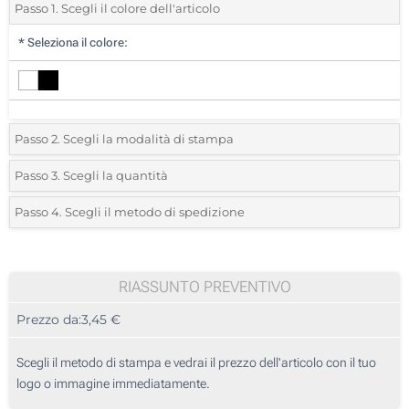
Passo 1. Scegli il colore dell'articolo
*
Seleziona il colore:
Passo 2. Scegli la modalità di stampa
*
Seleziona la posizione di stampa e il colore del vostro logo:
Passo 3. Scegli la quantità
*
Quantità desiderata:
Passo 4. Scegli il metodo di spedizione
1 Colore (In basso)
Unità
Standard
Prezzo/unità
2 Colori (In basso)
10
RIASSUNTO PREVENTIVO
3 Colori (In basso)
Prezzo da:
3,45 €
20
4 Colori (In basso)
50
Scegli il metodo di stampa e vedrai il prezzo dell'articolo con il tuo
Senza stampa
logo o immagine immediatamente.
100