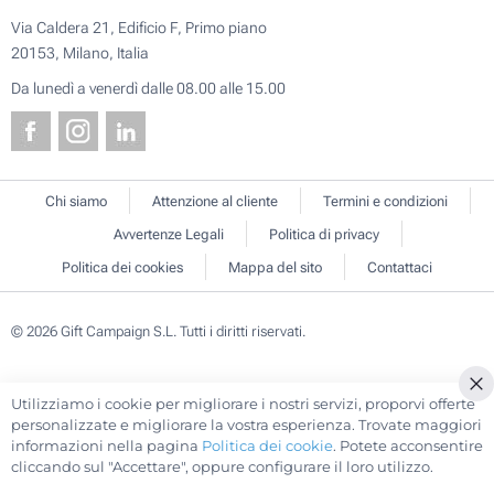
Via Caldera 21, Edificio F, Primo piano
20153, Milano, Italia
Da lunedì a venerdì dalle 08.00 alle 15.00
Chi siamo
Attenzione al cliente
Termini e condizioni
Avvertenze Legali
Politica di privacy
Politica dei cookies
Mappa del sito
Contattaci
© 2026 Gift Campaign S.L. Tutti i diritti riservati.
Utilizziamo i cookie per migliorare i nostri servizi, proporvi offerte
Cl
personalizzate e migliorare la vostra esperienza. Trovate maggiori
Co
informazioni nella pagina
Politica dei cookie
. Potete acconsentire
Ba
cliccando sul "Accettare", oppure configurare il loro utilizzo.