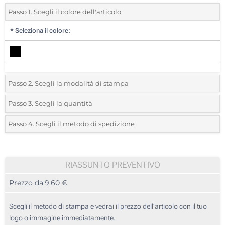
Passo 1. Scegli il colore dell'articolo
*
Seleziona il colore:
Passo 2. Scegli la modalità di stampa
*
Seleziona la posizione di stampa e il colore del vostro logo:
Passo 3. Scegli la quantità
*
Quantità desiderata:
Passo 4. Scegli il metodo di spedizione
1 Colore (Parte superiore)
Unità
Standard
Prezzo/unità
2 Colori (Parte superiore)
5
RIASSUNTO PREVENTIVO
3 Colori (Parte superiore)
Prezzo da:
9,60 €
10
4 Colori (Parte superiore)
25
Scegli il metodo di stampa e vedrai il prezzo dell'articolo con il tuo
Stampa digitale (Parte superiore)
logo o immagine immediatamente.
50