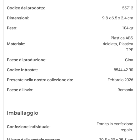
Codice del prodotto:
55712
Dimensioni:
9.8 x 6.5 x 2.4 cm
Peso:
104 gr
Plastica ABS
Materiale:
riciclata, Plastica
TPE
Paese di produzione:
Cina
Codice Intrastat:
8544 42 90
Presente nella nostra collezione da:
Febbraio 2026
Paese di invio:
Romania
Imballaggio
Fornito in confezione
Confezione individuale:
regalo.
Misure della scatola esterna:
39.5 x 30 x 25.5 cm