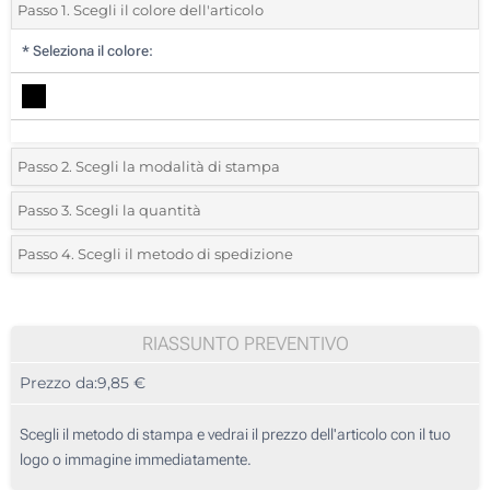
Passo 1. Scegli il colore dell'articolo
*
Seleziona il colore:
Passo 2. Scegli la modalità di stampa
*
Seleziona la posizione di stampa e il colore del vostro logo:
Passo 3. Scegli la quantità
*
Quantità desiderata:
Passo 4. Scegli il metodo di spedizione
1 Colore (Al centro)
Unità
Standard
Prezzo/unità
Senza stampa
10
RIASSUNTO PREVENTIVO
Prezzo da:
9,85 €
20
50
Scegli il metodo di stampa e vedrai il prezzo dell'articolo con il tuo
logo o immagine immediatamente.
100