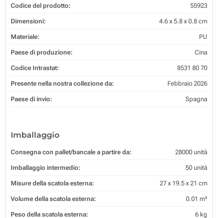
Codice del prodotto:
55923
Dimensioni:
4.6 x 5.8 x 0.8 cm
Materiale:
PU
Paese di produzione:
Cina
Codice Intrastat:
8531 80 70
Presente nella nostra collezione da:
Febbraio 2026
Paese di invio:
Spagna
Imballaggio
Consegna con pallet/bancale a partire da:
28000 unità
Imballaggio intermedio:
50 unità
Misure della scatola esterna:
27 x 19.5 x 21 cm
Volume della scatola esterna:
0.01 m³
Peso della scatola esterna:
6 kg