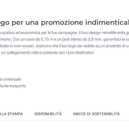
125
Transfer digitale full color (Sulla custodia)
250
 logo per una promozione indimentica
Senza stampa
500
ne pratica ed economica per le tue campagne. Il loro design retrattile evita gr
Quantità desiderata :
di mano. Con un cavo da 0,75 m e un jack stereo da 3,5 mm, garantisci la co
Aggiorna
ia in non-woven, assicura che il tuo logo sia visibile su un prodotto di uso q
n collegamento utile e costante con i tuoi destinatari.
à universale
acile trasporto
ELLA STAMPA
DISPONIBILITÀ
INDICE DI SOSTENIBILITÀ