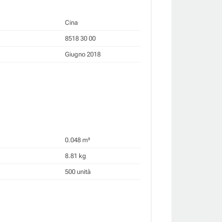
Cina
8518 30 00
Giugno 2018
0.048 m³
8.81 kg
500 unità