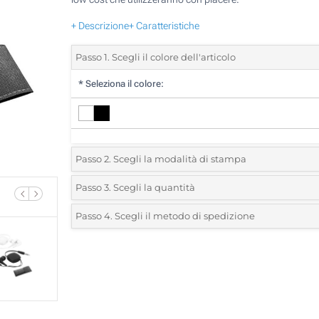
+ Descrizione
+ Caratteristiche
Passo 1. Scegli il colore dell'articolo
*
Seleziona il colore:
Passo 2. Scegli la modalità di stampa
*
Seleziona la posizione di stampa e il colore del vostro l
Passo 3. Scegli la quantità
*
Quantità desiderata:
Passo 4. Scegli il metodo di spedizione
1 Colore (Sul Porta-cavi)
Unità
Standard
Prezzo/unità
2 Colori (Sul Porta-cavi)
25
3 Colori (Sul Porta-cavi)
50
4 Colori (Sul Porta-cavi)