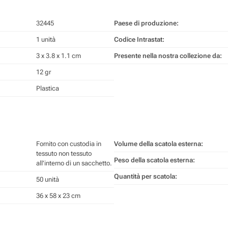
32445
Paese di produzione:
1 unità
Codice Intrastat:
3 x 3.8 x 1.1 cm
Presente nella nostra collezione da:
12 gr
Plastica
Fornito con custodia in
Volume della scatola esterna:
tessuto non tessuto
Peso della scatola esterna:
all'interno di un sacchetto.
Quantità per scatola:
50 unità
36 x 58 x 23 cm