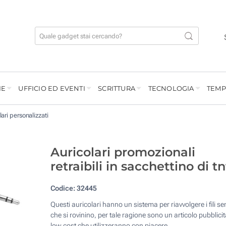
IE
UFFICIO ED EVENTI
SCRITTURA
TECNOLOGIA
TEMP
lari personalizzati
Auricolari promozionali
retraibili in sacchettino di tn
Codice:
32445
Questi auricolari hanno un sistema per riavvolgere i fili s
che si rovinino, per tale ragione sono un articolo pubblicit
low cost che utilizzeranno con piacere.