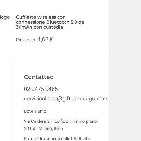
 logo
Cuffiette wireless con
Auricolari economi
connessione Bluetooth 5.0 da
rotonda
30mAh con custodia
0,63 €
Prezzo da:
4,63 €
Prezzo da:
Contattaci
02 9475 9465
servizioclienti@giftcampaign.com
Dove siamo:
Via Caldera 21, Edificio F, Primo piano
20153, Milano, Italia
Da lunedì a venerdì dalle 08.00 alle