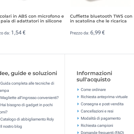
colari in ABS con microfono e
Cuffiette bluetooth TWS con
paia di adattatori in silicone
in scatolina che le ricarica
1,54 €
6,99 €
zo da:
Prezzo da:
dee, guide e soluzioni
Informazioni
sull'acquisto
Guida completa alle tecniche di
Come ordinare
tampa
Richiesta anteprima virtuale
Magliette all'ingrosso convenienti?
Consegna e post-vendita
Hai bisogno di gadget in pochi
Cancellazioni e resi
orni?
Modalità di pagamento
Catalogo di abbigliamento Roly
Richiesta campioni
Il nostro blog
Domande frequenti (FAQ)