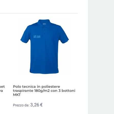
uet
Polo tecnica in poliestere
Polo promozionale
ya
traspirante 180g/m2 con 3 bottoni
organico riciclat
MKT
Elevate NXT
3,26 €
7,59 €
Prezzo da:
Prezzo da: