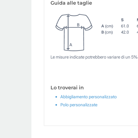
Guida alle taglie
S
A
(cm)
61.0
B
(cm)
42.0
Le misure indicate potrebbero variare di un 5%
Lo troverai in
Abbigliamento personalizzato
Polo personalizzate