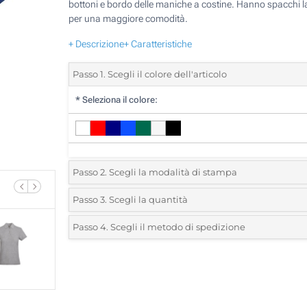
bottoni e bordo delle maniche a costine. Hanno spacchi la
per una maggiore comodità.
+ Descrizione
+ Caratteristiche
Passo 1. Scegli il colore dell'articolo
*
Seleziona il colore:
Passo 2. Scegli la modalità di stampa
*
Seleziona la posizione di stampa e il colore del vostro l
Passo 3. Scegli la quantità
*
Ordine minimo 5 (Ordine totale)
Passo 4. Scegli il metodo di spedizione
1 Colore (Su un lato)
Standard
Devi scegliere un colore per vedere quantità e taglie disponib
2 Colori (Su un lato)
3 Colori (Su un lato)
Calcola prezzo