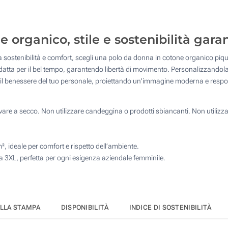
4 Colori (Su un lato)
Ricamo (Su un lato)
organico, stile e sostenibilità garant
sca sostenibilità e comfort, scegli una polo da donna in cotone organico pi
Transfer digitale full color (Su un lato)
e adatta per il bel tempo, garantendo libertà di movimento. Personalizzand
e il benessere del tuo personale, proiettando un'immagine moderna e respo
Senza stampa
re a secco. Non utilizzare candeggina o prodotti sbiancanti. Non utilizzar
 ideale per comfort e rispetto dell’ambiente.
la 3XL, perfetta per ogni esigenza aziendale femminile.
ELLA STAMPA
DISPONIBILITÀ
INDICE DI SOSTENIBILITÀ