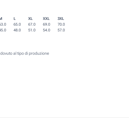
M
L
XL
XXL
3XL
63.0
65.0
67.0
69.0
70.0
45.0
48.0
51.0
54.0
57.0
 dovuto al tipo di produzione