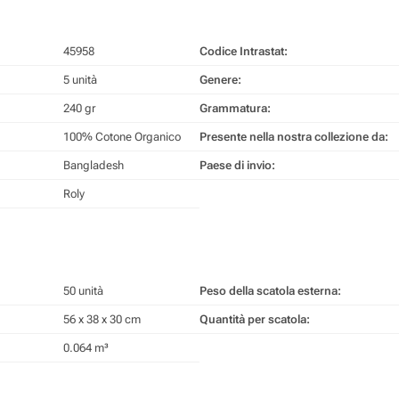
45958
Codice Intrastat:
5 unità
Genere:
240 gr
Grammatura:
100% Cotone Organico
Presente nella nostra collezione da:
Bangladesh
Paese di invio:
Roly
50 unità
Peso della scatola esterna:
56 x 38 x 30 cm
Quantità per scatola:
0.064 m³