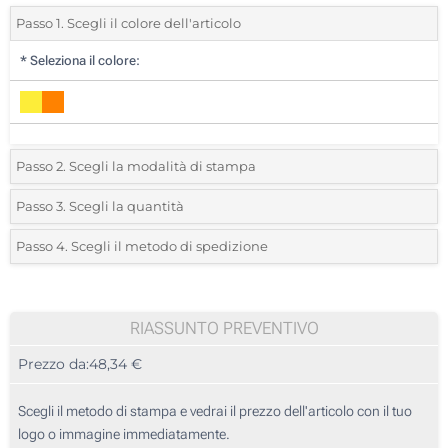
Passo 1. Scegli il colore dell'articolo
*
Seleziona il colore:
Passo 2. Scegli la modalità di stampa
*
Seleziona la posizione di stampa e il colore del vostro logo:
Passo 3. Scegli la quantità
*
Ordine minimo 5 (Ordine totale)
Passo 4. Scegli il metodo di spedizione
1 Colore (Su un lato)
Standard
Devi scegliere un colore per vedere quantità e taglie disponibili.
2 Colori (Su un lato)
RIASSUNTO PREVENTIVO
3 Colori (Su un lato)
Calcola prezzo
Prezzo da:
48,34 €
4 Colori (Su un lato)
Scegli il metodo di stampa e vedrai il prezzo dell'articolo con il tuo
Transfer digitale full color (Su un lato)
logo o immagine immediatamente.