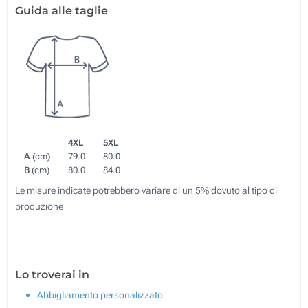
Guida alle taglie
4XL
5XL
A
(cm)
79.0
80.0
B
(cm)
80.0
84.0
Le misure indicate potrebbero variare di un 5% dovuto al tipo di
produzione
Lo troverai in
Abbigliamento personalizzato