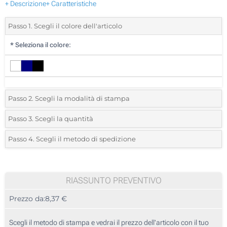
+ Descrizione
+ Caratteristiche
Passo 1. Scegli il colore dell'articolo
*
Seleziona il colore:
Passo 2. Scegli la modalità di stampa
*
Seleziona la posizione di stampa e il colore del vostro logo:
Passo 3. Scegli la quantità
*
Ordine minimo 5 (Ordine totale)
Passo 4. Scegli il metodo di spedizione
1 Colore (Su un lato)
Standard
Devi scegliere un colore per vedere quantità e taglie disponibili.
Senza stampa
RIASSUNTO PREVENTIVO
Calcola prezzo
Prezzo da:
8,37 €
Scegli il metodo di stampa e vedrai il prezzo dell'articolo con il tuo