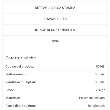
DETTAGLI DELLA STAMPA
DISPONIBILITÀ
INDICE DI SOSTENIBILITÀ
INVIO
Caratteristiche
Codice del prodotto:
50968
Ordine minimo:
5 unità
Vendita in multipli di:
1 unità
Peso:
206 gr
Materiale:
Poliestere riciclato
Paese di produzione:
Bangladesh