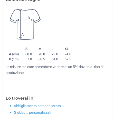
S
M
L
XL
A
(cm)
68.0
70.0
72.0
74.0
B
(cm)
57.0
60.5
64.0
67.5
Le misure indicate potrebbero variare di un 5% dovuto al tipo di
produzione
Lo troverai in
Abbigliamento personalizzato
Giubbotti personalizzati