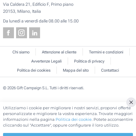
Via Caldera 21, Edificio F, Primo piano
20153, Milano, Italia
Da lunedì a venerdì dalle 08.00 alle 15.00
Chi siamo
Attenzione al cliente
Termini e condizioni
Avvertenze Legali
Politica di privacy
Politica dei cookies
Mappa del sito
Contattaci
© 2026 Gift Campaign S.L. Tutti i diritti riservati.
Utilizziamo i cookie per migliorare i nostri servizi, proporvi offerte
Cl
personalizzate e migliorare la vostra esperienza. Trovate maggiori
Co
informazioni nella pagina
Politica dei cookie
. Potete acconsentire
Ba
cliccando sul "Accettare", oppure configurare il loro utilizzo.