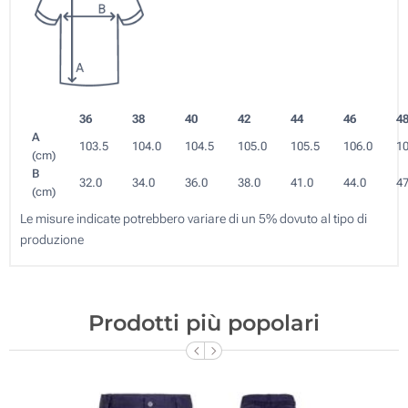
36
38
40
42
44
46
4
A
103.5
104.0
104.5
105.0
105.5
106.0
10
(cm)
B
32.0
34.0
36.0
38.0
41.0
44.0
47
(cm)
Le misure indicate potrebbero variare di un 5% dovuto al tipo di
produzione
Prodotti più popolari