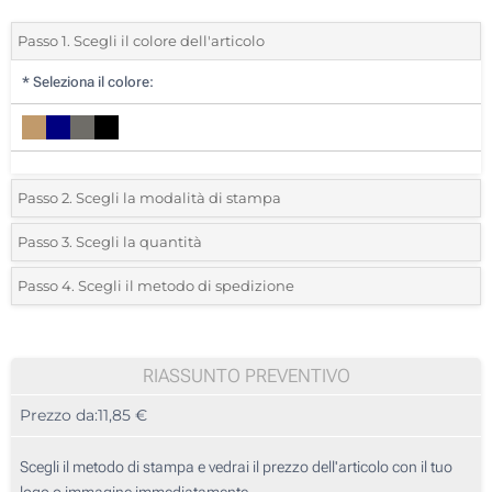
Passo 1. Scegli il colore dell'articolo
*
Seleziona il colore:
Passo 2. Scegli la modalità di stampa
*
Seleziona la posizione di stampa e il colore del vostro logo:
Passo 3. Scegli la quantità
*
Ordine minimo 10 (Ordine totale)
Passo 4. Scegli il metodo di spedizione
Transfer digitale full color (Su un lato)
Standard
Devi scegliere un colore per vedere quantità e taglie disponibili.
Senza stampa
RIASSUNTO PREVENTIVO
Calcola prezzo
Prezzo da:
11,85 €
Scegli il metodo di stampa e vedrai il prezzo dell'articolo con il tuo
logo o immagine immediatamente.