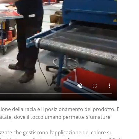
ione della racla e il posizionamento del prodotto. È
imitate, dove il tocco umano permette sfumature
zzate che gestiscono l’applicazione del colore su