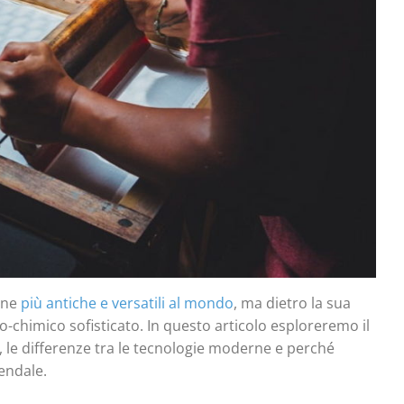
ione
più antiche e versatili al mondo
, ma dietro la sua
-chimico sofisticato. In questo articolo esploreremo il
 le differenze tra le tecnologie moderne e perché
iendale.