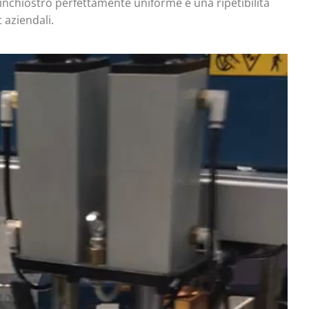
l’inchiostro perfettamente uniforme e una ripetibilità
 aziendali.