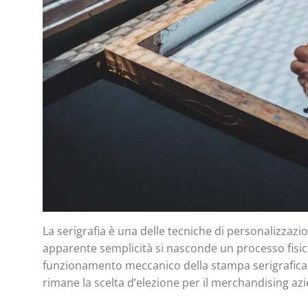
La serigrafia è una delle tecniche di personalizzaz
apparente semplicità si nasconde un processo fisico
funzionamento meccanico della stampa serigrafica,
rimane la scelta d’elezione per il merchandising az