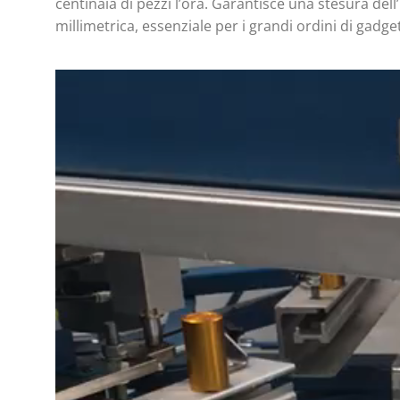
centinaia di pezzi l’ora. Garantisce una stesura del
millimetrica, essenziale per i grandi ordini di gadget