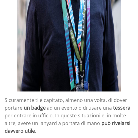
Sicuramente ti è capitato, almeno una volta, di dover
portare
un badge
ad un evento o di usare una
tessera
per entrare in ufficio. In queste situazioni e, in molte
altre, avere un lanyard a portata di mano
può rivelarsi
davvero utile
.