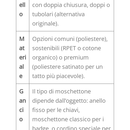
ell
con doppia chiusura, doppi o
o
tubolari (alternativa
originale).
M
Opzioni comuni (poliestere),
at
sostenibili (RPET o cotone
eri
organico) o premium
al
(poliestere satinato per un
e
tatto più piacevole).
G
Il tipo di moschettone
an
dipende dall’oggetto: anello
ci
fisso per le chiavi,
o
moschettone classico per i
badge, o cordino speciale per