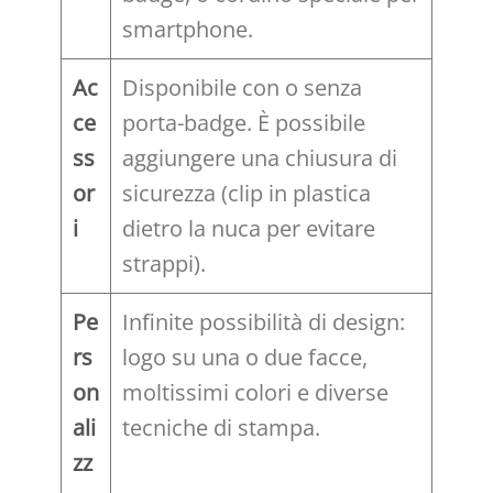
smartphone.
Ac
Disponibile con o senza
ce
porta-badge. È possibile
ss
aggiungere una chiusura di
or
sicurezza (clip in plastica
i
dietro la nuca per evitare
strappi).
Pe
Infinite possibilità di design:
rs
logo su una o due facce,
on
moltissimi colori e diverse
ali
tecniche di stampa.
zz