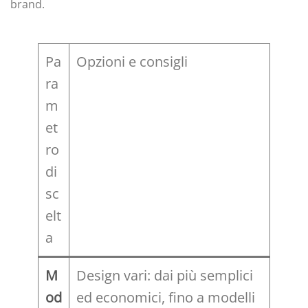
brand.
Pa
Opzioni e consigli
ra
m
et
ro
di
sc
elt
a
M
Design vari: dai più semplici
od
ed economici, fino a modelli